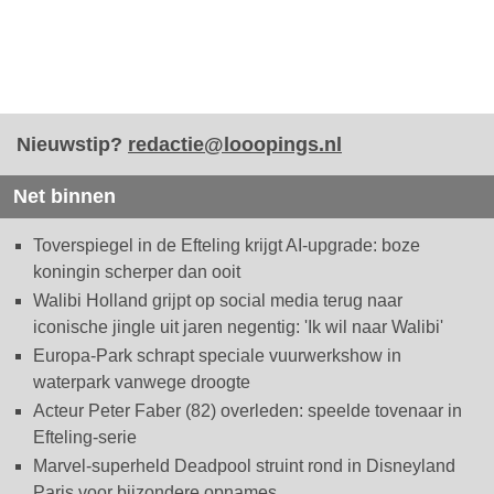
Nieuwstip?
redactie@looopings.nl
Net binnen
Toverspiegel in de Efteling krijgt AI-upgrade: boze
koningin scherper dan ooit
Walibi Holland grijpt op social media terug naar
iconische jingle uit jaren negentig: 'Ik wil naar Walibi'
Europa-Park schrapt speciale vuurwerkshow in
waterpark vanwege droogte
Acteur Peter Faber (82) overleden: speelde tovenaar in
Efteling-serie
Marvel-superheld Deadpool struint rond in Disneyland
Paris voor bijzondere opnames