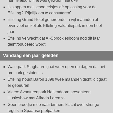
hun telefoon: 'Het was gewoon niet oké'
Is stoppen met schoolreisjes dé oplossing voor de
Efteling? 'Pijnlijk om te constateren'
Efteling Grand Hotel genereerde in vijf maanden al
evenveel omzet als Efteling-vakantiepark in een heel
jaar
Efteling verwacht dat AI-Sprookjesboom nog dit jaar
geïntroduceerd wordt
Vandaag een jaar geleden
Waterpark Slagharen gaat weer open op dagen dat het
pretpark gesloten is
Efteling houdt Baron 1898 twee maanden dicht: dit gaat
er gebeuren
Video: Avonturenpark Hellendoorn presenteert
illusieshow met Alfredo Lorenzo
Geen broodje mee naar binnen: klacht over strenge
regels in Spaanse pretparken