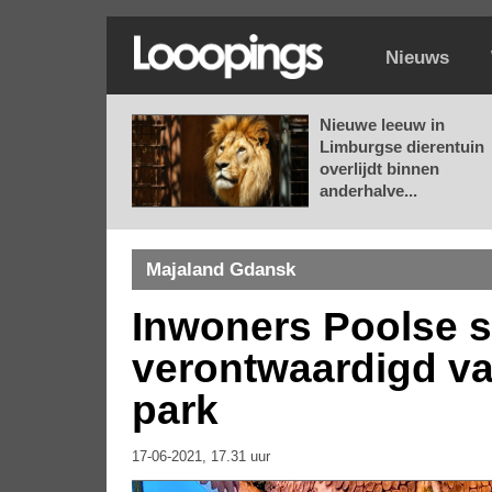
Nieuws
Nieuwe leeuw in
Limburgse dierentuin
overlijdt binnen
anderhalve...
Majaland Gdansk
Inwoners Poolse s
verontwaardigd v
park
17-06-2021, 17.31 uur