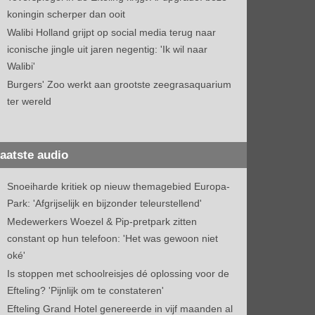
koningin scherper dan ooit
Walibi Holland grijpt op social media terug naar
iconische jingle uit jaren negentig: 'Ik wil naar
Walibi'
Burgers' Zoo werkt aan grootste zeegrasaquarium
ter wereld
aatste audio
Snoeiharde kritiek op nieuw themagebied Europa-
Park: 'Afgrijselijk en bijzonder teleurstellend'
Medewerkers Woezel & Pip-pretpark zitten
constant op hun telefoon: 'Het was gewoon niet
oké'
Is stoppen met schoolreisjes dé oplossing voor de
Efteling? 'Pijnlijk om te constateren'
Efteling Grand Hotel genereerde in vijf maanden al