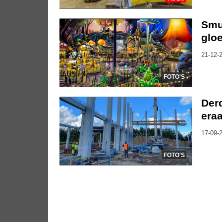
Smu
glo
21-12-2
FOTO'S
Der
era
17-09-2
FOTO'S