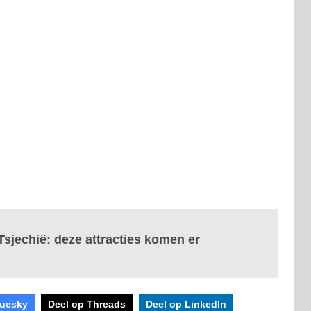
Tsjechië: deze attracties komen er
luesky
Deel op Threads
Deel op LinkedIn