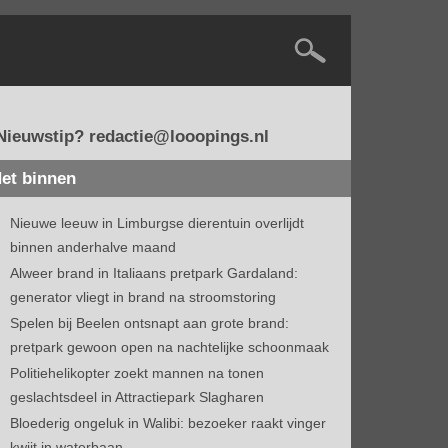
Nieuwstip? redactie@looopings.nl
et binnen
Nieuwe leeuw in Limburgse dierentuin overlijdt
binnen anderhalve maand
Alweer brand in Italiaans pretpark Gardaland:
generator vliegt in brand na stroomstoring
Spelen bij Beelen ontsnapt aan grote brand:
pretpark gewoon open na nachtelijke schoonmaak
Politiehelikopter zoekt mannen na tonen
geslachtsdeel in Attractiepark Slagharen
Bloederig ongeluk in Walibi: bezoeker raakt vinger
kwijt in waterbaan