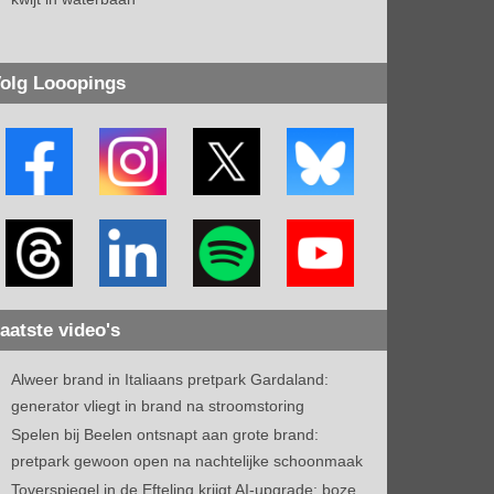
olg Looopings
aatste video's
Alweer brand in Italiaans pretpark Gardaland:
generator vliegt in brand na stroomstoring
Spelen bij Beelen ontsnapt aan grote brand:
pretpark gewoon open na nachtelijke schoonmaak
Toverspiegel in de Efteling krijgt AI-upgrade: boze