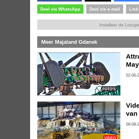
Deel via WhatsApp
Deel via e-mail
Link
Installeer de Looopi
Meer Majaland Gdansk
Att
Maya
02-06-2
FOTO'S
Vid
van
09-08-2
VIDEO