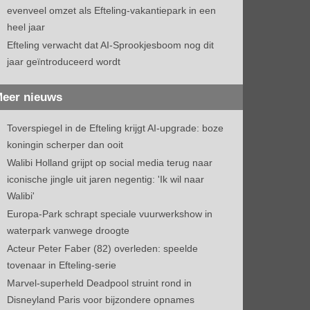
evenveel omzet als Efteling-vakantiepark in een
heel jaar
Efteling verwacht dat AI-Sprookjesboom nog dit
jaar geïntroduceerd wordt
eer nieuws
Toverspiegel in de Efteling krijgt AI-upgrade: boze
koningin scherper dan ooit
Walibi Holland grijpt op social media terug naar
iconische jingle uit jaren negentig: 'Ik wil naar
Walibi'
Europa-Park schrapt speciale vuurwerkshow in
waterpark vanwege droogte
Acteur Peter Faber (82) overleden: speelde
tovenaar in Efteling-serie
Marvel-superheld Deadpool struint rond in
Disneyland Paris voor bijzondere opnames