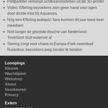
Pretparkfan verkoopt achtbaanmodellen uit de 3D-printer
Video: Efteling-bezoekers zien geen hand voor ogen
door dichte mist bij Aquanura
Nóg een Efteling-pubquiz: fans kunnen dit jaar twee keer
meedoen
Niet langer de grootste douche van Nederland:
Toverland sluit waterval af
Storing zorgt voor chaos in Europa-Park-zwembad
Rulantica: bezoekers weg zonder te betalen
Looopings
Nieuws
Wachttijden
Webshop
About
Voorkeuren
Privacy
Extern