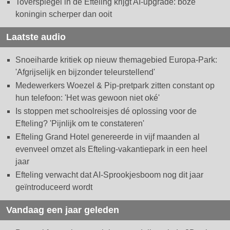
Toverspiegel in de Efteling krijgt AI-upgrade: boze
koningin scherper dan ooit
Laatste audio
Snoeiharde kritiek op nieuw themagebied Europa-Park:
'Afgrijselijk en bijzonder teleurstellend'
Medewerkers Woezel & Pip-pretpark zitten constant op
hun telefoon: 'Het was gewoon niet oké'
Is stoppen met schoolreisjes dé oplossing voor de
Efteling? 'Pijnlijk om te constateren'
Efteling Grand Hotel genereerde in vijf maanden al
evenveel omzet als Efteling-vakantiepark in een heel
jaar
Efteling verwacht dat AI-Sprookjesboom nog dit jaar
geïntroduceerd wordt
Vandaag een jaar geleden