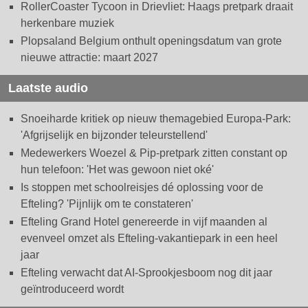
RollerCoaster Tycoon in Drievliet: Haags pretpark draait
herkenbare muziek
Plopsaland Belgium onthult openingsdatum van grote
nieuwe attractie: maart 2027
Laatste audio
Snoeiharde kritiek op nieuw themagebied Europa-Park:
'Afgrijselijk en bijzonder teleurstellend'
Medewerkers Woezel & Pip-pretpark zitten constant op
hun telefoon: 'Het was gewoon niet oké'
Is stoppen met schoolreisjes dé oplossing voor de
Efteling? 'Pijnlijk om te constateren'
Efteling Grand Hotel genereerde in vijf maanden al
evenveel omzet als Efteling-vakantiepark in een heel
jaar
Efteling verwacht dat AI-Sprookjesboom nog dit jaar
geïntroduceerd wordt