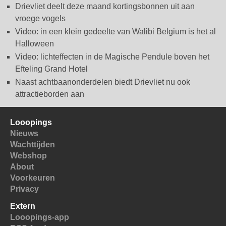
Drievliet deelt deze maand kortingsbonnen uit aan
vroege vogels
Video: in een klein gedeelte van Walibi Belgium is het al
Halloween
Video: lichteffecten in de Magische Pendule boven het
Efteling Grand Hotel
Naast achtbaanonderdelen biedt Drievliet nu ook
attractieborden aan
Looopings
Nieuws
Wachttijden
Webshop
About
Voorkeuren
Privacy
Extern
Looopings-app