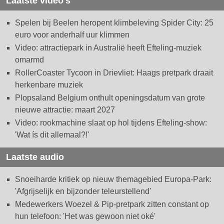
Laatste video's
Spelen bij Beelen heropent klimbeleving Spider City: 25
euro voor anderhalf uur klimmen
Video: attractiepark in Australië heeft Efteling-muziek
omarmd
RollerCoaster Tycoon in Drievliet: Haags pretpark draait
herkenbare muziek
Plopsaland Belgium onthult openingsdatum van grote
nieuwe attractie: maart 2027
Video: rookmachine slaat op hol tijdens Efteling-show:
'Wat ís dit allemaal?!'
Laatste audio
Snoeiharde kritiek op nieuw themagebied Europa-Park:
'Afgrijselijk en bijzonder teleurstellend'
Medewerkers Woezel & Pip-pretpark zitten constant op
hun telefoon: 'Het was gewoon niet oké'