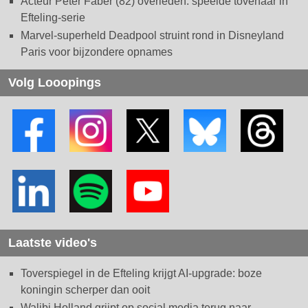
Acteur Peter Faber (82) overleden: speelde tovenaar in
Efteling-serie
Marvel-superheld Deadpool struint rond in Disneyland
Paris voor bijzondere opnames
Volg Looopings
Laatste video's
Toverspiegel in de Efteling krijgt AI-upgrade: boze
koningin scherper dan ooit
Walibi Holland grijpt op social media terug naar