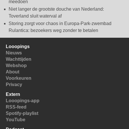
meedoen
Niet langer de grootste douche van Nederland:
Toverland sluit waterval af
Storing zorgt voor chaos in Europa-Park-zwembad
Rulantica: bezoekers weg zonder te betalen
Looopings
Nieuws
Wachttijden
Webshop
About
Voorkeuren
Privacy
Extern
Looopings-app
RSS-feed
Spotify-playlist
YouTube