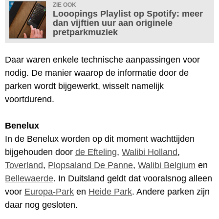
ZIE OOK
Looopings Playlist op Spotify: meer
dan vijftien uur aan originele
pretparkmuziek
Daar waren enkele technische aanpassingen voor
nodig. De manier waarop de informatie door de
parken wordt bijgewerkt, wisselt namelijk
voortdurend.
Benelux
In de Benelux worden op dit moment wachttijden
bijgehouden door
de Efteling
,
Walibi Holland
,
Toverland
,
Plopsaland De Panne
,
Walibi Belgium
en
Bellewaerde
. In Duitsland geldt dat vooralsnog alleen
voor
Europa-Park
en
Heide Park
. Andere parken zijn
daar nog gesloten.