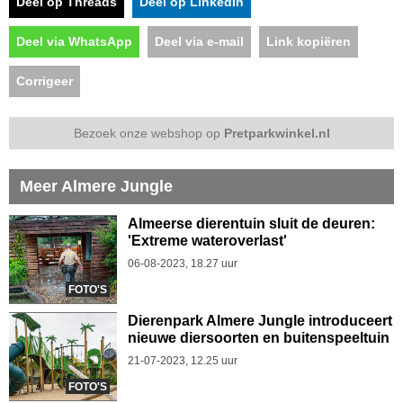
Deel op Threads
Deel op LinkedIn
Deel via WhatsApp
Deel via e-mail
Link kopiëren
Corrigeer
Bezoek onze webshop op
Pretparkwinkel.nl
Meer Almere Jungle
Almeerse dierentuin sluit de deuren:
'Extreme wateroverlast'
06-08-2023, 18.27 uur
FOTO'S
Dierenpark Almere Jungle introduceert
nieuwe diersoorten en buitenspeeltuin
21-07-2023, 12.25 uur
FOTO'S