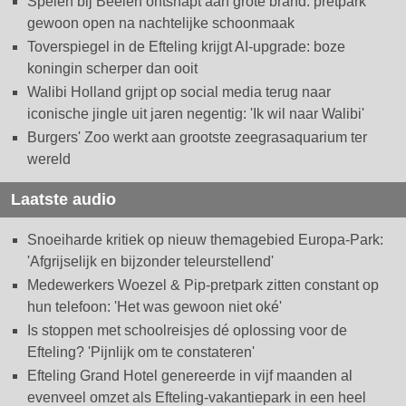
Spelen bij Beelen ontsnapt aan grote brand: pretpark
gewoon open na nachtelijke schoonmaak
Toverspiegel in de Efteling krijgt AI-upgrade: boze
koningin scherper dan ooit
Walibi Holland grijpt op social media terug naar
iconische jingle uit jaren negentig: 'Ik wil naar Walibi'
Burgers' Zoo werkt aan grootste zeegrasaquarium ter
wereld
Laatste audio
Snoeiharde kritiek op nieuw themagebied Europa-Park:
'Afgrijselijk en bijzonder teleurstellend'
Medewerkers Woezel & Pip-pretpark zitten constant op
hun telefoon: 'Het was gewoon niet oké'
Is stoppen met schoolreisjes dé oplossing voor de
Efteling? 'Pijnlijk om te constateren'
Efteling Grand Hotel genereerde in vijf maanden al
evenveel omzet als Efteling-vakantiepark in een heel