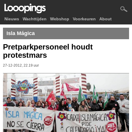
Nieuws
Wachttijden
Webshop
Voorkeuren
About
Isla Mágica
Pretparkpersoneel houdt
protestmars
27-12-2012, 22.19 uur