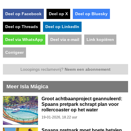
Deel op Facebook
Deel op X
Deel op Bluesky
Deel op Threads
Deel op LinkedIn
Deel via WhatsApp
Deel via e-mail
Link kopiëren
Corrigeer
Looopings reclamevrij?
Neem een abonnement
Meer Isla Mágica
Groot achtbaanproject geannuleerd:
Spaans pretpark schrapt plan voor
rollercoaster op het water
19-01-2026, 18.22 uur
Spaans pretpark moet boete betalen