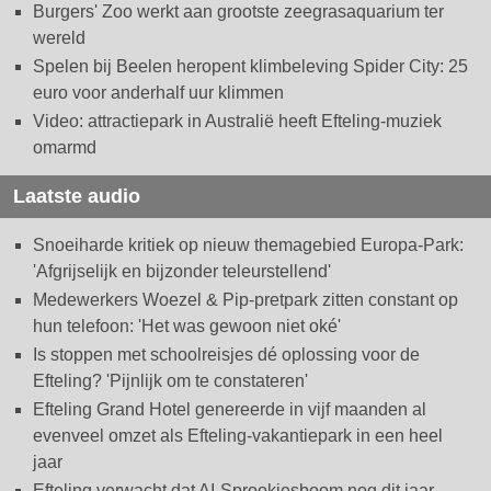
Burgers' Zoo werkt aan grootste zeegrasaquarium ter
wereld
Spelen bij Beelen heropent klimbeleving Spider City: 25
euro voor anderhalf uur klimmen
Video: attractiepark in Australië heeft Efteling-muziek
omarmd
Laatste audio
Snoeiharde kritiek op nieuw themagebied Europa-Park:
'Afgrijselijk en bijzonder teleurstellend'
Medewerkers Woezel & Pip-pretpark zitten constant op
hun telefoon: 'Het was gewoon niet oké'
Is stoppen met schoolreisjes dé oplossing voor de
Efteling? 'Pijnlijk om te constateren'
Efteling Grand Hotel genereerde in vijf maanden al
evenveel omzet als Efteling-vakantiepark in een heel
jaar
Efteling verwacht dat AI-Sprookjesboom nog dit jaar