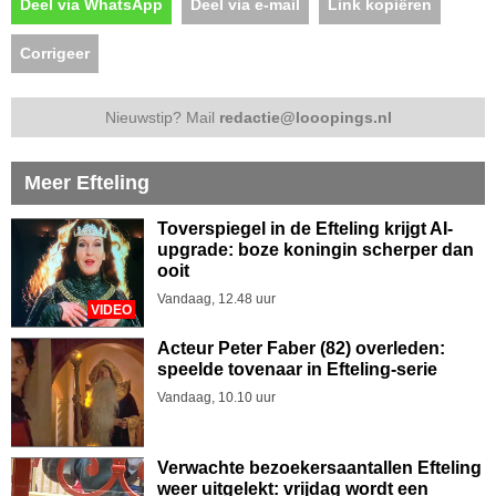
Deel via WhatsApp
Deel via e-mail
Link kopiëren
Corrigeer
Nieuwstip? Mail
redactie@looopings.nl
Meer Efteling
Toverspiegel in de Efteling krijgt AI-
upgrade: boze koningin scherper dan
ooit
Vandaag, 12.48 uur
VIDEO
Acteur Peter Faber (82) overleden:
speelde tovenaar in Efteling-serie
Vandaag, 10.10 uur
Verwachte bezoekersaantallen Efteling
weer uitgelekt: vrijdag wordt een