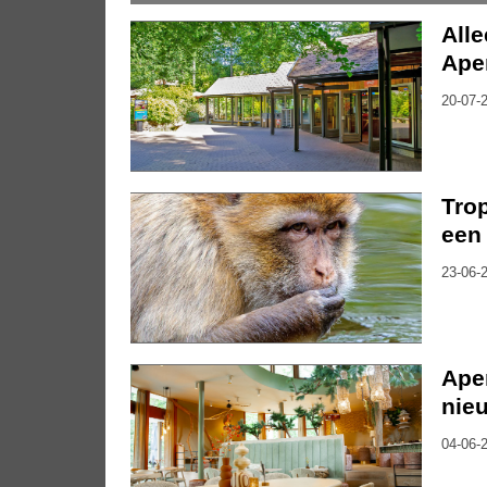
Alle
Ape
20-07-2
Trop
een 
23-06-2
Ape
nie
04-06-2