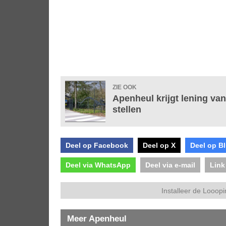
ZIE OOK
Apenheul krijgt lening van
stellen
Deel op Facebook
Deel op X
Deel op B
Deel via WhatsApp
Deel via e-mail
Link
Installeer de Looopi
Meer Apenheul