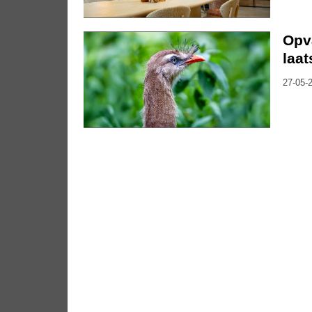
Opv
laa
27-05-2