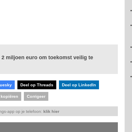
 2 miljoen euro om toekomst veilig te
luesky
Deel op Threads
Deel op LinkedIn
 kopiëren
Corrigeer
ngs-app op je telefoon:
klik hier