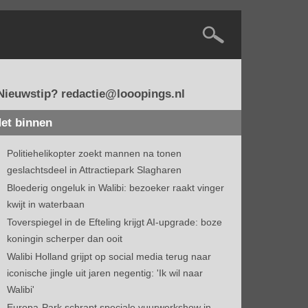
Nieuwstip? redactie@looopings.nl
et binnen
Politiehelikopter zoekt mannen na tonen
geslachtsdeel in Attractiepark Slagharen
Bloederig ongeluk in Walibi: bezoeker raakt vinger
kwijt in waterbaan
Toverspiegel in de Efteling krijgt AI-upgrade: boze
koningin scherper dan ooit
Walibi Holland grijpt op social media terug naar
iconische jingle uit jaren negentig: 'Ik wil naar
Walibi'
Europa-Park schrapt speciale vuurwerkshow in