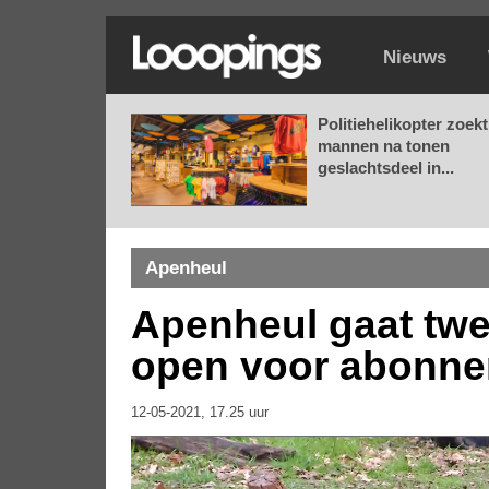
Nieuws
Politiehelikopter zoekt
mannen na tonen
geslachtsdeel in...
Apenheul
Apenheul gaat twe
open voor abonn
12-05-2021, 17.25 uur