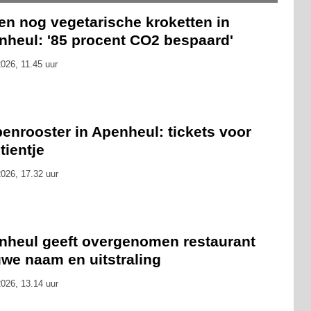
en nog vegetarische kroketten in
nheul: '85 procent CO2 bespaard'
026, 11.45 uur
enrooster in Apenheul: tickets voor
tientje
026, 17.32 uur
nheul geeft overgenomen restaurant
uwe naam en uitstraling
026, 13.14 uur