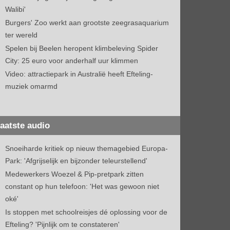
Walibi'
Burgers' Zoo werkt aan grootste zeegrasaquarium
ter wereld
Spelen bij Beelen heropent klimbeleving Spider
City: 25 euro voor anderhalf uur klimmen
Video: attractiepark in Australië heeft Efteling-
muziek omarmd
aatste audio
Snoeiharde kritiek op nieuw themagebied Europa-
Park: 'Afgrijselijk en bijzonder teleurstellend'
Medewerkers Woezel & Pip-pretpark zitten
constant op hun telefoon: 'Het was gewoon niet
oké'
Is stoppen met schoolreisjes dé oplossing voor de
Efteling? 'Pijnlijk om te constateren'