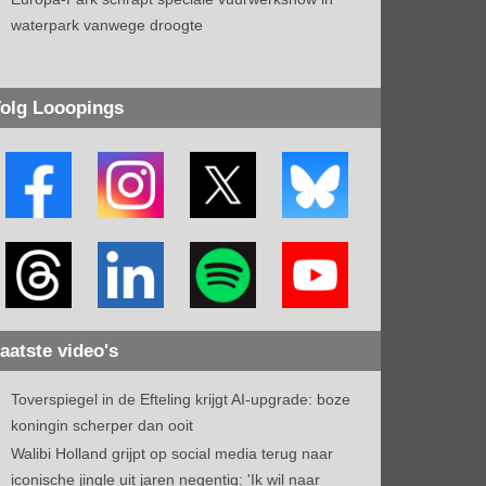
waterpark vanwege droogte
olg Looopings
aatste video's
Toverspiegel in de Efteling krijgt AI-upgrade: boze
koningin scherper dan ooit
Walibi Holland grijpt op social media terug naar
iconische jingle uit jaren negentig: 'Ik wil naar