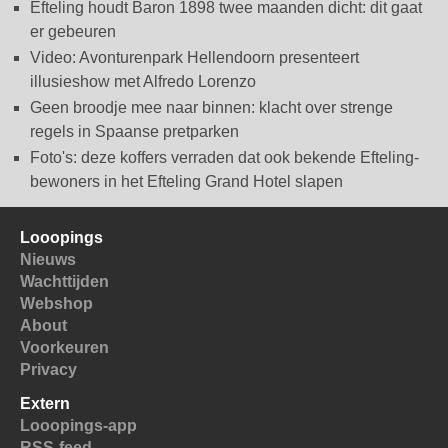
Efteling houdt Baron 1898 twee maanden dicht: dit gaat
er gebeuren
Video: Avonturenpark Hellendoorn presenteert
illusieshow met Alfredo Lorenzo
Geen broodje mee naar binnen: klacht over strenge
regels in Spaanse pretparken
Foto's: deze koffers verraden dat ook bekende Efteling-
bewoners in het Efteling Grand Hotel slapen
Looopings
Nieuws
Wachttijden
Webshop
About
Voorkeuren
Privacy
Extern
Looopings-app
RSS-feed