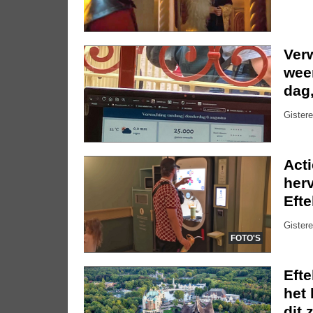
Ver
weer
dag
Gistere
Act
herv
Efte
Gistere
FOTO'S
Eft
het 
dit 