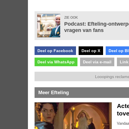
ZIE OOK
Podcast: Efteling-ontwerp
vragen van fans
Deel op Facebook
Deel op X
Deel op B
Deel via WhatsApp
Deel via e-mail
Link
Looopings reclame
Meer Efteling
Acte
tove
Vandaa