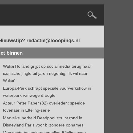
Nieuwstip? redactie@looopings.nl
et binnen
Walibi Holland grijpt op social media terug naar
iconische jingle uit jaren negentig: 'Ik wil naar
Walibi'
Europa-Park schrapt speciale vuurwerkshow in
waterpark vanwege droogte
Acteur Peter Faber (82) overleden: speelde
tovenaar in Efteling-serie
Marvel-superheld Deadpool struint rond in
Disneyland Paris voor bijzondere opnames
Verwachte bezoekersaantallen Efteling weer