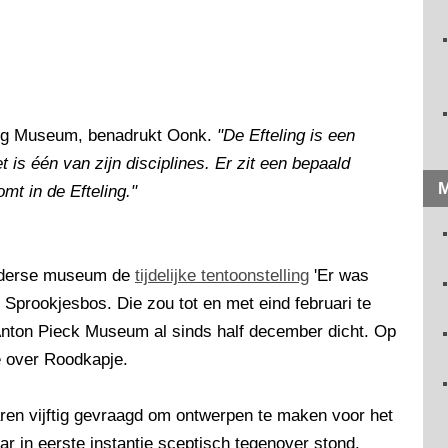
ing Museum, benadrukt Oonk.
"De Efteling is een
is één van zijn disciplines. Er zit een bepaald
M
omt in de Efteling."
elderse museum de
tijdelijke tentoonstelling
'Er was
t Sprookjesbos. Die zou tot en met eind februari te
 Anton Pieck Museum al sinds half december dicht. Op
e over Roodkapje.
aren vijftig gevraagd om ontwerpen te maken voor het
ar in eerste instantie sceptisch tegenover stond,