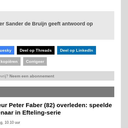
er Sander de Bruijn geeft antwoord op
luesky
Deel op Threads
Deel op LinkedIn
 kopiëren
Corrigeer
vrij?
Neem een abonnement
ur Peter Faber (82) overleden: speelde
naar in Efteling-serie
g, 10.10 uur