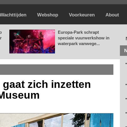
Wachttijden
Webshop
Voorkeuren
About
p
Europa-Park schrapt
r
speciale vuurwerkshow in
waterpark vanwege...
N
 gaat zich inzetten
 Museum