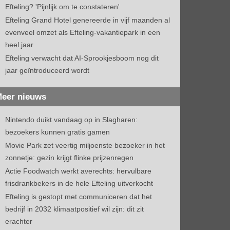
Efteling? 'Pijnlijk om te constateren'
Efteling Grand Hotel genereerde in vijf maanden al
evenveel omzet als Efteling-vakantiepark in een
heel jaar
Efteling verwacht dat AI-Sprookjesboom nog dit
jaar geïntroduceerd wordt
eer nieuws
Nintendo duikt vandaag op in Slagharen:
bezoekers kunnen gratis gamen
Movie Park zet veertig miljoenste bezoeker in het
zonnetje: gezin krijgt flinke prijzenregen
Actie Foodwatch werkt averechts: hervulbare
frisdrankbekers in de hele Efteling uitverkocht
Efteling is gestopt met communiceren dat het
bedrijf in 2032 klimaatpositief wil zijn: dit zit
erachter