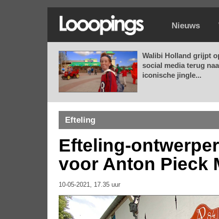
Nieuws
Walibi Holland grijpt o
social media terug naa
iconische jingle...
Efteling
Efteling-ontwerper
voor Anton Pieck
10-05-2021, 17.35 uur