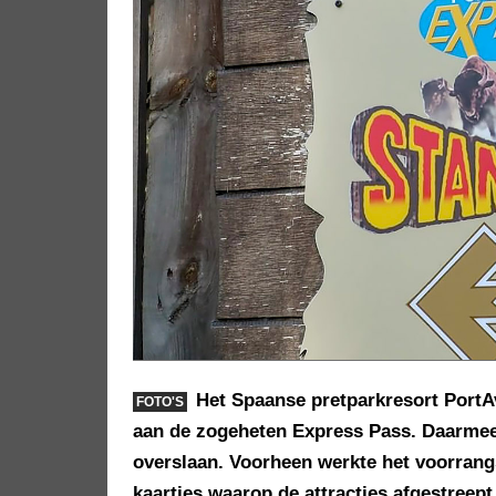
Het Spaanse pretparkresort Port
FOTO'S
aan de zogeheten Express Pass. Daarmee
overslaan. Voorheen werkte het voorran
kaartjes waarop de attracties afgestreep