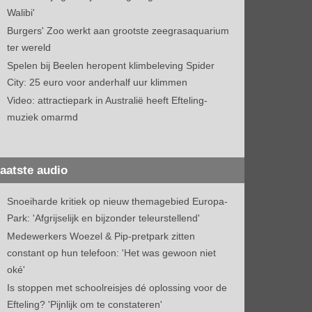
Walibi'
Burgers' Zoo werkt aan grootste zeegrasaquarium
ter wereld
Spelen bij Beelen heropent klimbeleving Spider
City: 25 euro voor anderhalf uur klimmen
Video: attractiepark in Australië heeft Efteling-
muziek omarmd
aatste audio
Snoeiharde kritiek op nieuw themagebied Europa-
Park: 'Afgrijselijk en bijzonder teleurstellend'
Medewerkers Woezel & Pip-pretpark zitten
constant op hun telefoon: 'Het was gewoon niet
oké'
Is stoppen met schoolreisjes dé oplossing voor de
Efteling? 'Pijnlijk om te constateren'