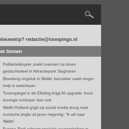
Nieuwstip? redactie@looopings.nl
et binnen
Politiehelikopter zoekt mannen na tonen
geslachtsdeel in Attractiepark Slagharen
Bloederig ongeluk in Walibi: bezoeker raakt vinger
kwijt in waterbaan
Toverspiegel in de Efteling krijgt AI-upgrade: boze
koningin scherper dan ooit
Walibi Holland grijpt op social media terug naar
iconische jingle uit jaren negentig: 'Ik wil naar
Walibi'
Europa-Park schrapt speciale vuurwerkshow in