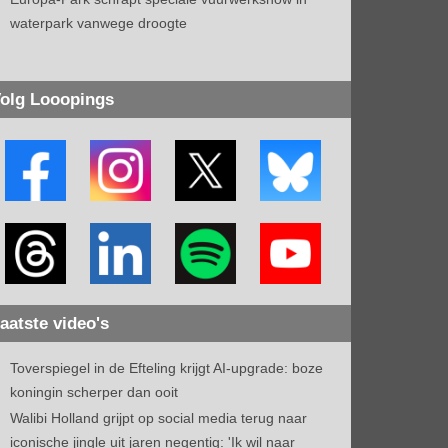
waterpark vanwege droogte
olg Looopings
aatste video's
Toverspiegel in de Efteling krijgt AI-upgrade: boze
koningin scherper dan ooit
Walibi Holland grijpt op social media terug naar
iconische jingle uit jaren negentig: 'Ik wil naar