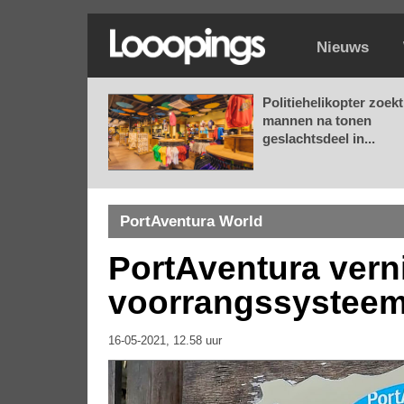
Nieuws
Politiehelikopter zoekt
mannen na tonen
geslachtsdeel in...
PortAventura World
PortAventura vern
voorrangssysteem
16-05-2021, 12.58 uur