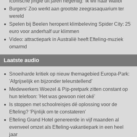
iconische jingle uit jaren negentig: 'Ik wil naar Walibi'
Burgers' Zoo werkt aan grootste zeegrasaquarium ter
wereld
Spelen bij Beelen heropent klimbeleving Spider City: 25
euro voor anderhalf uur klimmen
Video: attractiepark in Australië heeft Efteling-muziek
omarmd
Laatste audio
Snoeiharde kritiek op nieuw themagebied Europa-Park:
'Afgrijselijk en bijzonder teleurstellend'
Medewerkers Woezel & Pip-pretpark zitten constant op
hun telefoon: 'Het was gewoon niet oké'
Is stoppen met schoolreisjes dé oplossing voor de
Efteling? 'Pijnlijk om te constateren'
Efteling Grand Hotel genereerde in vijf maanden al
evenveel omzet als Efteling-vakantiepark in een heel
jaar