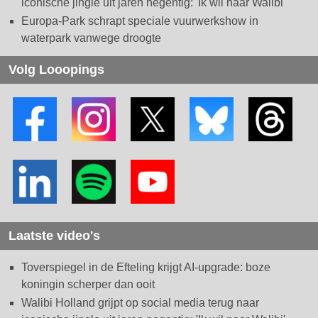
iconische jingle uit jaren negentig: 'Ik wil naar Walibi'
Europa-Park schrapt speciale vuurwerkshow in
waterpark vanwege droogte
Volg Looopings
Laatste video's
Toverspiegel in de Efteling krijgt AI-upgrade: boze
koningin scherper dan ooit
Walibi Holland grijpt op social media terug naar