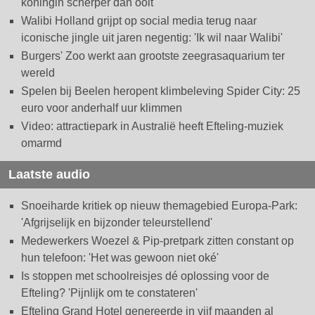
koningin scherper dan ooit
Walibi Holland grijpt op social media terug naar
iconische jingle uit jaren negentig: 'Ik wil naar Walibi'
Burgers' Zoo werkt aan grootste zeegrasaquarium ter
wereld
Spelen bij Beelen heropent klimbeleving Spider City: 25
euro voor anderhalf uur klimmen
Video: attractiepark in Australië heeft Efteling-muziek
omarmd
Laatste audio
Snoeiharde kritiek op nieuw themagebied Europa-Park:
'Afgrijselijk en bijzonder teleurstellend'
Medewerkers Woezel & Pip-pretpark zitten constant op
hun telefoon: 'Het was gewoon niet oké'
Is stoppen met schoolreisjes dé oplossing voor de
Efteling? 'Pijnlijk om te constateren'
Efteling Grand Hotel genereerde in vijf maanden al