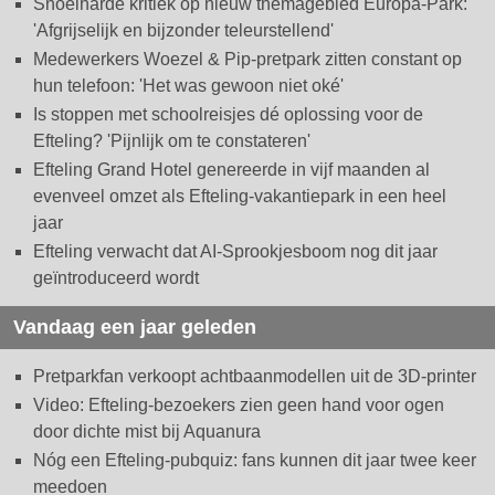
Snoeiharde kritiek op nieuw themagebied Europa-Park:
'Afgrijselijk en bijzonder teleurstellend'
Medewerkers Woezel & Pip-pretpark zitten constant op
hun telefoon: 'Het was gewoon niet oké'
Is stoppen met schoolreisjes dé oplossing voor de
Efteling? 'Pijnlijk om te constateren'
Efteling Grand Hotel genereerde in vijf maanden al
evenveel omzet als Efteling-vakantiepark in een heel
jaar
Efteling verwacht dat AI-Sprookjesboom nog dit jaar
geïntroduceerd wordt
Vandaag een jaar geleden
Pretparkfan verkoopt achtbaanmodellen uit de 3D-printer
Video: Efteling-bezoekers zien geen hand voor ogen
door dichte mist bij Aquanura
Nóg een Efteling-pubquiz: fans kunnen dit jaar twee keer
meedoen