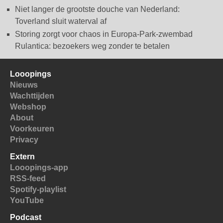
Niet langer de grootste douche van Nederland:
Toverland sluit waterval af
Storing zorgt voor chaos in Europa-Park-zwembad
Rulantica: bezoekers weg zonder te betalen
Looopings
Nieuws
Wachttijden
Webshop
About
Voorkeuren
Privacy
Extern
Looopings-app
RSS-feed
Spotify-playlist
YouTube
Podcast