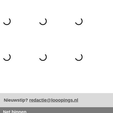
Nieuwstip?
redactie@looopings.nl
Net binnen