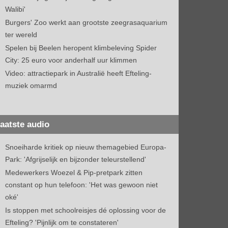
Walibi'
Burgers' Zoo werkt aan grootste zeegrasaquarium
ter wereld
Spelen bij Beelen heropent klimbeleving Spider
City: 25 euro voor anderhalf uur klimmen
Video: attractiepark in Australië heeft Efteling-
muziek omarmd
aatste audio
Snoeiharde kritiek op nieuw themagebied Europa-
Park: 'Afgrijselijk en bijzonder teleurstellend'
Medewerkers Woezel & Pip-pretpark zitten
constant op hun telefoon: 'Het was gewoon niet
oké'
Is stoppen met schoolreisjes dé oplossing voor de
Efteling? 'Pijnlijk om te constateren'