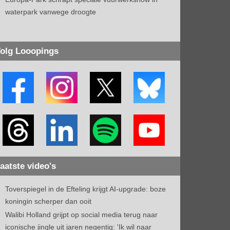
waterpark vanwege droogte
olg Looopings
aatste video's
Toverspiegel in de Efteling krijgt AI-upgrade: boze
koningin scherper dan ooit
Walibi Holland grijpt op social media terug naar
iconische jingle uit jaren negentig: 'Ik wil naar