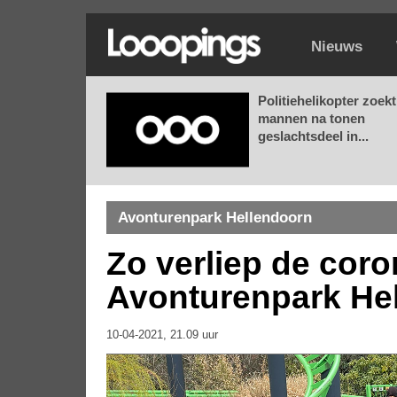
Nieuws
Politiehelikopter zoekt
mannen na tonen
geslachtsdeel in...
Avonturenpark Hellendoorn
Zo verliep de coro
Avonturenpark He
10-04-2021, 21.09 uur