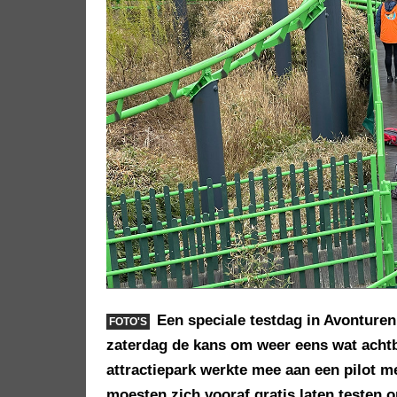
Een speciale testdag in Avonture
FOTO'S
zaterdag de kans om weer eens wat achtb
attractiepark werkte mee aan een pilot m
moesten zich vooraf gratis laten testen o