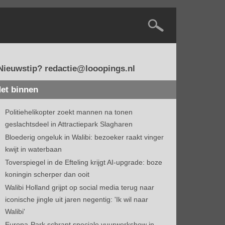
Nieuwstip? redactie@looopings.nl
et binnen
Politiehelikopter zoekt mannen na tonen
geslachtsdeel in Attractiepark Slagharen
Bloederig ongeluk in Walibi: bezoeker raakt vinger
kwijt in waterbaan
Toverspiegel in de Efteling krijgt AI-upgrade: boze
koningin scherper dan ooit
Walibi Holland grijpt op social media terug naar
iconische jingle uit jaren negentig: 'Ik wil naar
Walibi'
Europa-Park schrapt speciale vuurwerkshow in