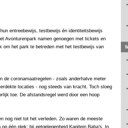
un entreebewijs, testbewijs én identiteitsbewijs
et Avonturenpark namen genoegen met tickets en
jk om het park te betreden met het testbewijs van
M
en de coronamaatregelen - zoals anderhalve meter
rdekte locaties - nog steeds van kracht. Toch sloeg
rlijk toe. De afstandsregel werd door een hoop
 nog niet tot het verleden. Zo waren de meeste
 op één plek: bij eetgelegenheid Kapitein Baba's. In