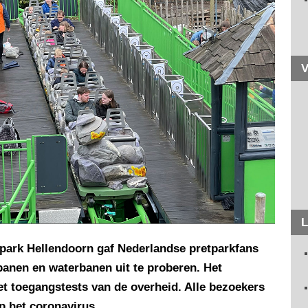
V
L
npark Hellendoorn gaf Nederlandse pretparkfans
anen en waterbanen uit te proberen. Het
et toegangstests van de overheid. Alle bezoekers
p het coronavirus.