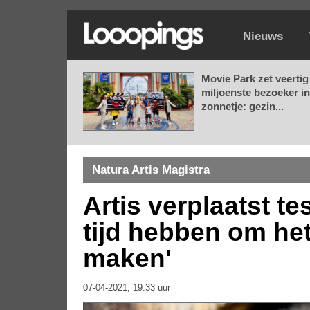
Nieuws
Movie Park zet veertig
miljoenste bezoeker in
zonnetje: gezin...
Natura Artis Magistra
Artis verplaatst t
tijd hebben om het
maken'
07-04-2021, 19.33 uur