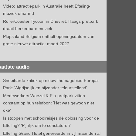
Video: attractiepark in Australië heeft Efteling-
muziek omarmd
RollerCoaster Tycoon in Drievliet: Haags pretpark
draait herkenbare muziek
Plopsaland Belgium onthult openingsdatum van
grote nieuwe attractie: maart 2027
aatste audio
Snoeiharde kritiek op nieuw themagebied Europa-
Park: 'Afgrijselijk en bijzonder teleurstellend'
Medewerkers Woezel & Pip-pretpark zitten
constant op hun telefoon: 'Het was gewoon niet
oké'
Is stoppen met schoolreisjes dé oplossing voor de
Efteling? 'Pijnlijk om te constateren'
Efteling Grand Hotel genereerde in vijf maanden al