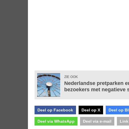
ZIE OOK
Nederlandse pretparken e
bezoekers met negatieve s
Deel op Facebook
Deel op X
Deel op B
Deel via WhatsApp
Deel via e-mail
Link