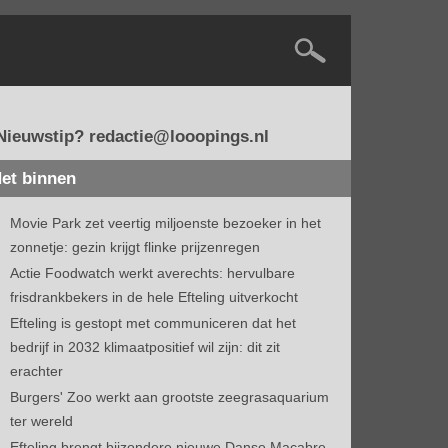
Nieuwstip? redactie@looopings.nl
et binnen
Movie Park zet veertig miljoenste bezoeker in het
zonnetje: gezin krijgt flinke prijzenregen
Actie Foodwatch werkt averechts: hervulbare
frisdrankbekers in de hele Efteling uitverkocht
Efteling is gestopt met communiceren dat het
bedrijf in 2032 klimaatpositief wil zijn: dit zit
erachter
Burgers' Zoo werkt aan grootste zeegrasaquarium
ter wereld
Efteling brengt bijzondere nieuwe Danse Macabre-