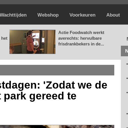
Wachttijden
Webshop
Voorkeuren
About
Actie Foodwatch werkt
 het
averechts: hervulbare
frisdrankbekers in de...
N
estdagen: 'Zodat we de
 park gereed te