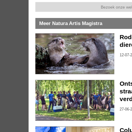
Bezoek onze we
Meer Natura Artis Magistra
Rod
dier
12-07-2
Onts
stra
verd
27-06-2
Col