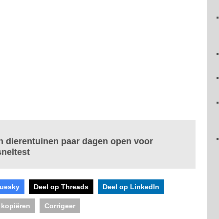
n dierentuinen paar dagen open voor
neltest
luesky
Deel op Threads
Deel op LinkedIn
 kopiëren
Corrigeer