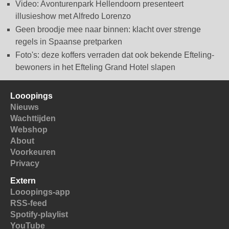
Video: Avonturenpark Hellendoorn presenteert
illusieshow met Alfredo Lorenzo
Geen broodje mee naar binnen: klacht over strenge
regels in Spaanse pretparken
Foto's: deze koffers verraden dat ook bekende Efteling-
bewoners in het Efteling Grand Hotel slapen
Looopings
Nieuws
Wachttijden
Webshop
About
Voorkeuren
Privacy
Extern
Looopings-app
RSS-feed
Spotify-playlist
YouTube