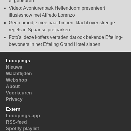
er gebeuren
Video: Avonturenpark Hellendoorn presenteert
illusieshow met Alfredo Lorenzo
Geen broodje mee naar binnen: klacht over strenge
regels in Spaanse pretparken
Foto's: deze koffers verraden dat ook bekende Efteling-
bewoners in het Efteling Grand Hotel slapen
Looopings
Nieuws
Wachttijden
Webshop
About
Voorkeuren
Privacy
Extern
Looopings-app
RSS-feed
Spotify-playlist