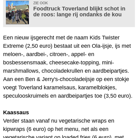
ZIE OOK
Foodtruck Toverland blijkt schot in
de roos: lange rij ondanks de kou
Een nieuw ijsgerecht met de naam Kids Twister
Extreme (2,50 euro) bestaat uit een Ola-ijsje, ijs met
meloen-, aardbei-, citroen-, appel- en
bosbessensmaak, cheesecake-topping, mini-
marshmallows, chocoladekrullen en aardbeipartjes.
Aan een Ben & Jerry's-chocoladeijsje op een stokje
voegt Toverland karamelsaus, karamelblokjes,
speculooskruimels en aardbeipartjes toe (3,50 euro).
Kaassaus
Verder staan vanaf nu vegetarische wraps en
kipwraps (6 euro) op het menu, net als een
vegetarische variant op loaded fries (6 euro), met