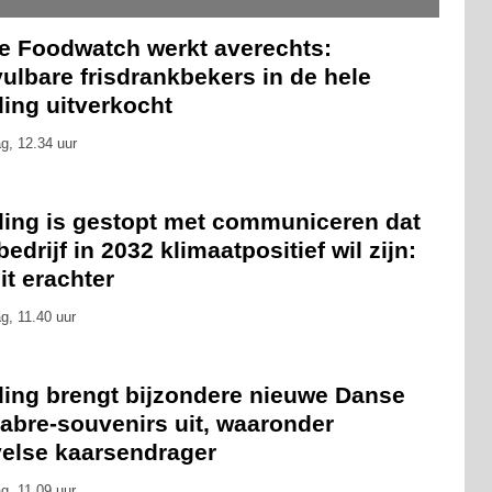
ie Foodwatch werkt averechts:
ulbare frisdrankbekers in de hele
ling uitverkocht
g, 12.34 uur
eling is gestopt met communiceren dat
bedrijf in 2032 klimaatpositief wil zijn:
zit erachter
g, 11.40 uur
eling brengt bijzondere nieuwe Danse
abre-souvenirs uit, waaronder
velse kaarsendrager
g, 11.09 uur