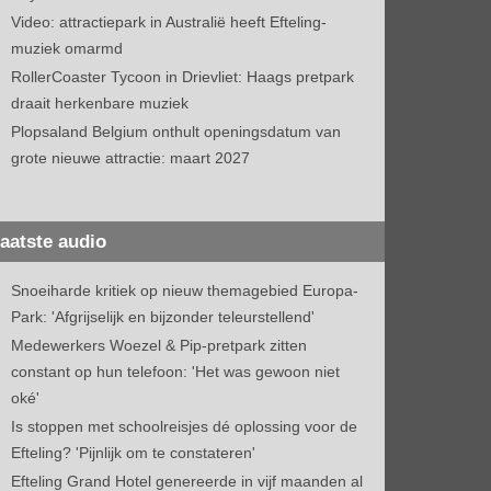
Video: attractiepark in Australië heeft Efteling-
muziek omarmd
RollerCoaster Tycoon in Drievliet: Haags pretpark
draait herkenbare muziek
Plopsaland Belgium onthult openingsdatum van
grote nieuwe attractie: maart 2027
aatste audio
Snoeiharde kritiek op nieuw themagebied Europa-
Park: 'Afgrijselijk en bijzonder teleurstellend'
Medewerkers Woezel & Pip-pretpark zitten
constant op hun telefoon: 'Het was gewoon niet
oké'
Is stoppen met schoolreisjes dé oplossing voor de
Efteling? 'Pijnlijk om te constateren'
Efteling Grand Hotel genereerde in vijf maanden al