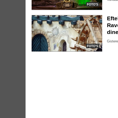
FOTO'S
Efte
Rave
dine
Gistere
FOTO'S