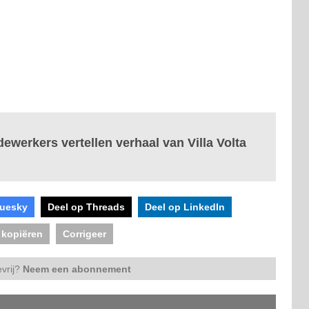
ewerkers vertellen verhaal van Villa Volta
luesky
Deel op Threads
Deel op LinkedIn
 kopiëren
Corrigeer
vrij?
Neem een abonnement