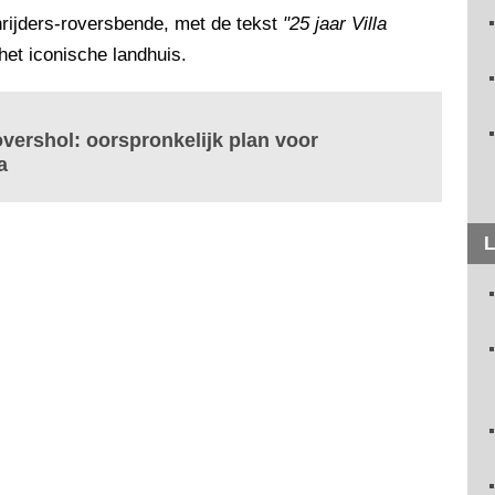
nrijders-roversbende, met de tekst
"25 jaar Villa
het iconische landhuis.
overshol: oorspronkelijk plan voor
a
L