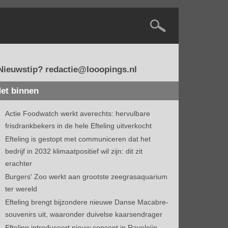
Nieuwstip? redactie@looopings.nl
et binnen
Actie Foodwatch werkt averechts: hervulbare
frisdrankbekers in de hele Efteling uitverkocht
Efteling is gestopt met communiceren dat het
bedrijf in 2032 klimaatpositief wil zijn: dit zit
erachter
Burgers' Zoo werkt aan grootste zeegrasaquarium
ter wereld
Efteling brengt bijzondere nieuwe Danse Macabre-
souvenirs uit, waaronder duivelse kaarsendrager
Efteling introduceert nieuw concept in Raveleijn-