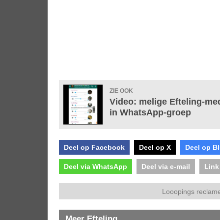
ZIE OOK
Video: melige Efteling-med
in WhatsApp-groep
Deel op Facebook
Deel op X
Deel op B
Deel via WhatsApp
Deel via e-mail
Link
Looopings reclame
Meer Efteling