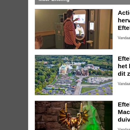
Act
herv
Efte
Vandaa
Eft
het 
dit 
Vandaa
Eft
Mac
dui
Vandaa