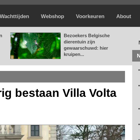
Wachttijden
Webshop
Voorkeuren
About
n
Bezoekers Belgische
dierentuin zijn
gewaarschuwd: hier
kruipen...
N
rig bestaan Villa Volta