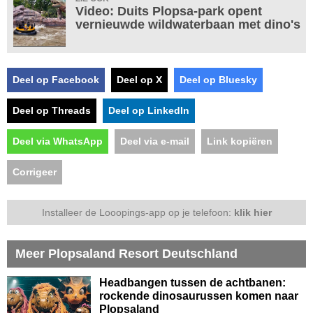
Video: Duits Plopsa-park opent
vernieuwde wildwaterbaan met dino's
Deel op Facebook
Deel op X
Deel op Bluesky
Deel op Threads
Deel op LinkedIn
Deel via WhatsApp
Deel via e-mail
Link kopiëren
Corrigeer
Installeer de Looopings-app op je telefoon:
klik hier
Meer Plopsaland Resort Deutschland
Headbangen tussen de achtbanen:
rockende dinosaurussen komen naar
Plopsaland