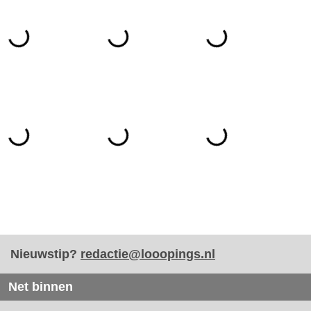
Nieuwstip?
redactie@looopings.nl
Net binnen