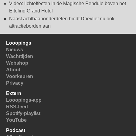
Video: lichteffecten in de Magische Pendule boven het
Efteling Grand Hotel
Naast achtbaanonderdelen biedt Drievliet nu ook
attractieborden aan
Looopings
Nieuws
Wachttijden
Webshop
About
Voorkeuren
Privacy
Extern
Looopings-app
RSS-feed
Spotify-playlist
YouTube
Podcast