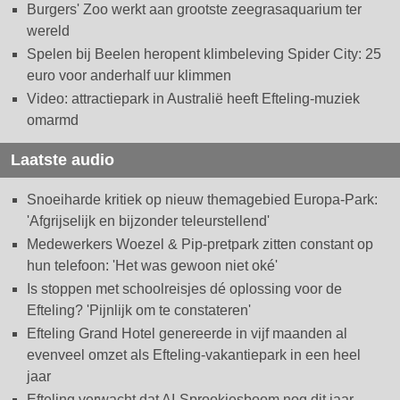
Burgers' Zoo werkt aan grootste zeegrasaquarium ter
wereld
Spelen bij Beelen heropent klimbeleving Spider City: 25
euro voor anderhalf uur klimmen
Video: attractiepark in Australië heeft Efteling-muziek
omarmd
Laatste audio
Snoeiharde kritiek op nieuw themagebied Europa-Park:
'Afgrijselijk en bijzonder teleurstellend'
Medewerkers Woezel & Pip-pretpark zitten constant op
hun telefoon: 'Het was gewoon niet oké'
Is stoppen met schoolreisjes dé oplossing voor de
Efteling? 'Pijnlijk om te constateren'
Efteling Grand Hotel genereerde in vijf maanden al
evenveel omzet als Efteling-vakantiepark in een heel
jaar
Efteling verwacht dat AI-Sprookjesboom nog dit jaar