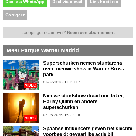
Deel via WhatsApp
Deel via e-mail
Link kopiëren
Corrigeer
Looopings reclamevrij?
Neem een abonnement
Meer Parque Warner Madrid
Superschurken nemen stuntarena
over: nieuwe show in Warner Bros.-
park
01-07-2026, 11.15 uur
VIDEO
Nieuwe stuntshow draait om Joker,
Harley Quinn en andere
superschurken
07-06-2026, 15.29 uur
VIDEO
Spaanse influencers geven het slechte
voorbeeld: gevaarlijke actie bij