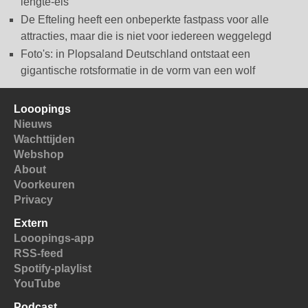
lengte-eis
De Efteling heeft een onbeperkte fastpass voor alle
attracties, maar die is niet voor iedereen weggelegd
Foto's: in Plopsaland Deutschland ontstaat een
gigantische rotsformatie in de vorm van een wolf
Looopings
Nieuws
Wachttijden
Webshop
About
Voorkeuren
Privacy
Extern
Looopings-app
RSS-feed
Spotify-playlist
YouTube
Podcast