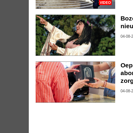
VIDEO
Boze
nie
04-08-2
Oep
abon
zor
04-08-2