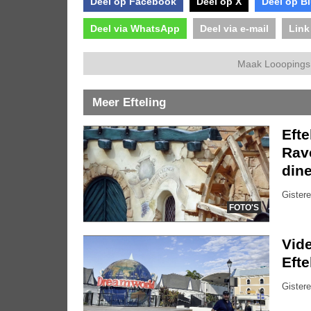
Deel op Facebook
Deel op X
Deel op B
Deel via WhatsApp
Deel via e-mail
Link
Maak Looopings 
Meer Efteling
Efte
Rave
dine
Gistere
FOTO'S
Vide
Eft
Gistere