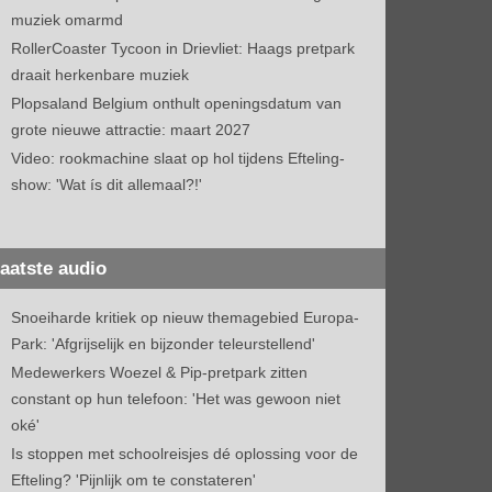
muziek omarmd
RollerCoaster Tycoon in Drievliet: Haags pretpark
draait herkenbare muziek
Plopsaland Belgium onthult openingsdatum van
grote nieuwe attractie: maart 2027
Video: rookmachine slaat op hol tijdens Efteling-
show: 'Wat ís dit allemaal?!'
aatste audio
Snoeiharde kritiek op nieuw themagebied Europa-
Park: 'Afgrijselijk en bijzonder teleurstellend'
Medewerkers Woezel & Pip-pretpark zitten
constant op hun telefoon: 'Het was gewoon niet
oké'
Is stoppen met schoolreisjes dé oplossing voor de
Efteling? 'Pijnlijk om te constateren'