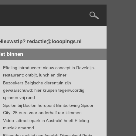
Nieuwstip? redactie@looopings.nl
et binnen
Efteling introduceert nieuw concept in Raveleijn-
restaurant: ontbijt, lunch en diner
Bezoekers Belgische dierentuin zijn
gewaarschuwd: hier kruipen tegenwoordig
spinnen vrij rond
Spelen bij Beelen heropent klimbeleving Spider
City: 25 euro voor anderhalf uur klimmen
Video: attractiepark in Australië heeft Efteling-
muziek omarmd
Bijzonder archief van fanclub Disneyland Paris