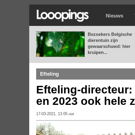
Nieuws
Bezoekers Belgische
dierentuin zijn
gewaarschuwd: hier
kruipen...
Efteling
Efteling-directeur
en 2023 ook hele z
17-03-2021, 13.05 uur