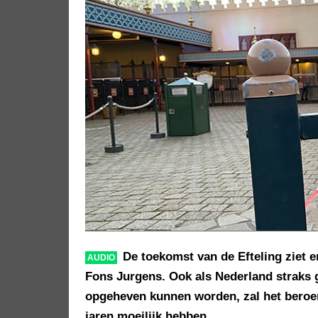
De toekomst van de Efteling ziet er
AUDIO
Fons Jurgens. Ook als Nederland straks 
opgeheven kunnen worden, zal het beroem
jaren moeilijk hebben.