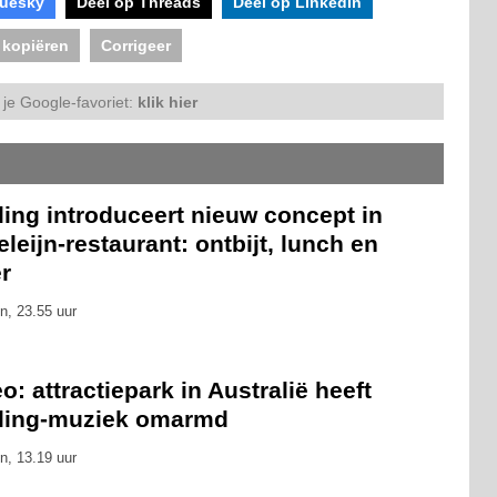
luesky
Deel op Threads
Deel op LinkedIn
 kopiëren
Corrigeer
je Google-favoriet:
klik hier
ling introduceert nieuw concept in
leijn-restaurant: ontbijt, lunch en
r
n, 23.55 uur
o: attractiepark in Australië heeft
eling-muziek omarmd
n, 13.19 uur