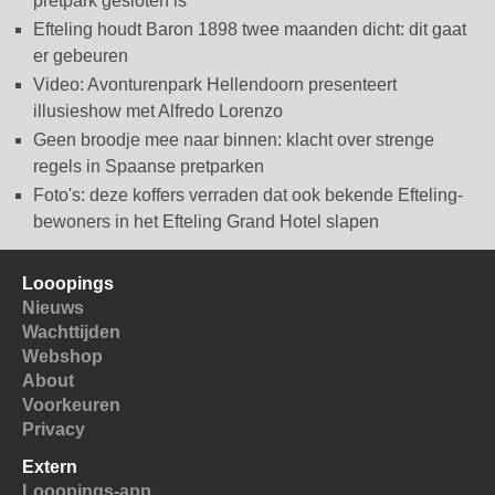
pretpark gesloten is
Efteling houdt Baron 1898 twee maanden dicht: dit gaat
er gebeuren
Video: Avonturenpark Hellendoorn presenteert
illusieshow met Alfredo Lorenzo
Geen broodje mee naar binnen: klacht over strenge
regels in Spaanse pretparken
Foto's: deze koffers verraden dat ook bekende Efteling-
bewoners in het Efteling Grand Hotel slapen
Looopings
Nieuws
Wachttijden
Webshop
About
Voorkeuren
Privacy
Extern
Looopings-app