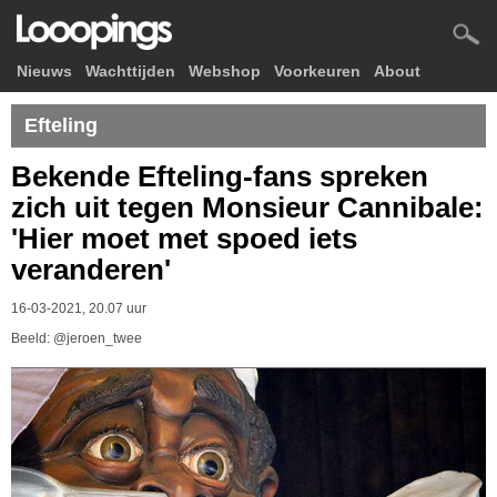
Nieuws
Wachttijden
Webshop
Voorkeuren
About
Efteling
Bekende Efteling-fans spreken
zich uit tegen Monsieur Cannibale:
'Hier moet met spoed iets
veranderen'
16-03-2021, 20.07 uur
Beeld: @jeroen_twee