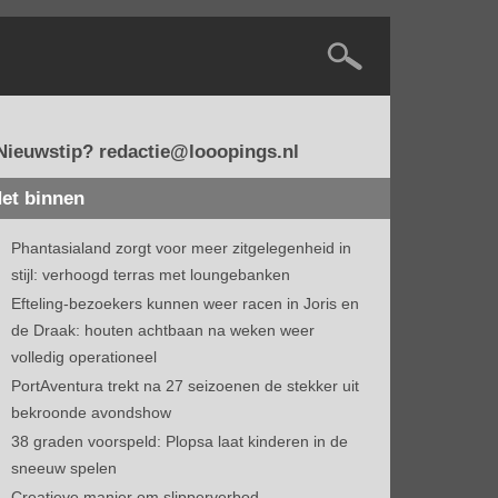
Nieuwstip? redactie@looopings.nl
et binnen
Phantasialand zorgt voor meer zitgelegenheid in
stijl: verhoogd terras met loungebanken
Efteling-bezoekers kunnen weer racen in Joris en
de Draak: houten achtbaan na weken weer
volledig operationeel
PortAventura trekt na 27 seizoenen de stekker uit
bekroonde avondshow
38 graden voorspeld: Plopsa laat kinderen in de
sneeuw spelen
Creatieve manier om slipperverbod