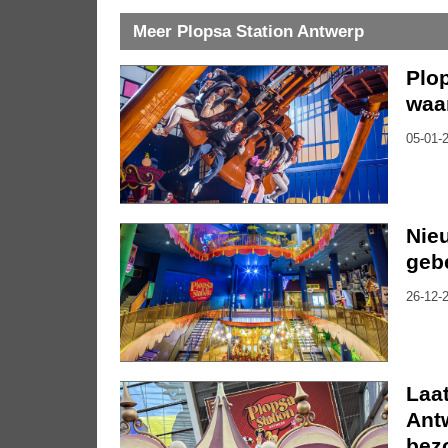
Meer Plopsa Station Antwerp
Plop
waa
05-01-2
Nie
geb
26-12-2
Laat
Antw
bez