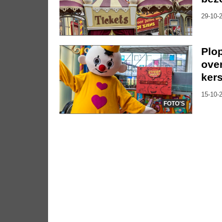
29-10-2
Plo
over
kers
15-10-2
FOTO'S