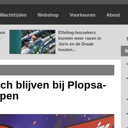
Wachttijden
Webshop
Voorkeuren
About
oor
Efteling-bezoekers
n
kunnen weer racen in
Joris en de Draak:
houten...
N
h blijven bij Plopsa-
rpen