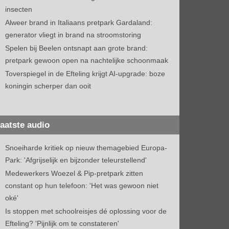
insecten
Alweer brand in Italiaans pretpark Gardaland:
generator vliegt in brand na stroomstoring
Spelen bij Beelen ontsnapt aan grote brand:
pretpark gewoon open na nachtelijke schoonmaak
Toverspiegel in de Efteling krijgt AI-upgrade: boze
koningin scherper dan ooit
aatste audio
Snoeiharde kritiek op nieuw themagebied Europa-
Park: 'Afgrijselijk en bijzonder teleurstellend'
Medewerkers Woezel & Pip-pretpark zitten
constant op hun telefoon: 'Het was gewoon niet
oké'
Is stoppen met schoolreisjes dé oplossing voor de
Efteling? 'Pijnlijk om te constateren'