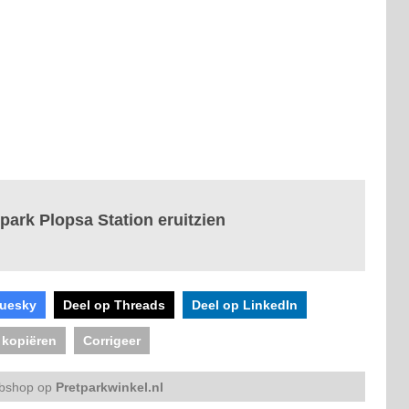
park Plopsa Station eruitzien
luesky
Deel op Threads
Deel op LinkedIn
 kopiëren
Corrigeer
bshop op
Pretparkwinkel.nl