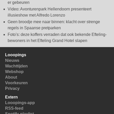
er gebeuren
Video: Avonturenpark Hellendoorn presenteert
illusieshow met Alfredo Lorenzo
Geen broodje mee naar binnen: klacht over strenge
regels in Spaanse pretparken
Foto's: deze koffers verraden dat ook bekende Efteling-
bewoners in het Efteling Grand Hotel slapen
Looopings
Nieuws
Wachttijden
Webshop
About
Voorkeuren
Privacy
Extern
Looopings-app
RSS-feed
Spotify-playlist