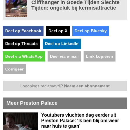
Cliffhanger in Goede Tijden Slechte
Tijden: ongeluk bij kermisattractie
Deel op Facebook
Deel op X
Deel op Bluesky
Deel op Threads
Deel op LinkedIn
Deel via WhatsApp
Deel via e-mail
Link kopiëren
Corrigeer
Looopings reclamevrij?
Neem een abonnement
Meer Preston Palace
Youtubers vluchten dag eerder uit
Preston Palace: 'Ik ben blij om weer
naar huis te gaan'