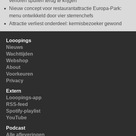
verloren spullen terug te krijgen
Nieuw concept voor restaurantattractie Europa-Park:
menu ontwikkeld door vier sterrenchefs
Attractie verliest onderdeel: kermisbezoeker gewond
Looopings
Nieuws
Wachttijden
Webshop
About
Voorkeuren
Privacy
Extern
Looopings-app
RSS-feed
Spotify-playlist
YouTube
Podcast
Alle afleveringen