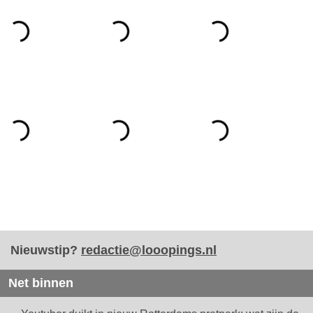
Nieuwstip?
redactie@looopings.nl
Net binnen