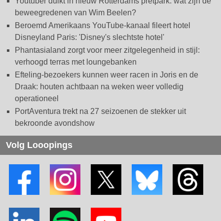
Youtuber duikt in nieuw Rotterdams pretpark: wat zijn de
beweegredenen van Wim Beelen?
Beroemd Amerikaans YouTube-kanaal fileert hotel
Disneyland Paris: 'Disney's slechtste hotel'
Phantasialand zorgt voor meer zitgelegenheid in stijl:
verhoogd terras met loungebanken
Efteling-bezoekers kunnen weer racen in Joris en de
Draak: houten achtbaan na weken weer volledig
operationeel
PortAventura trekt na 27 seizoenen de stekker uit
bekroonde avondshow
Volg Looopings