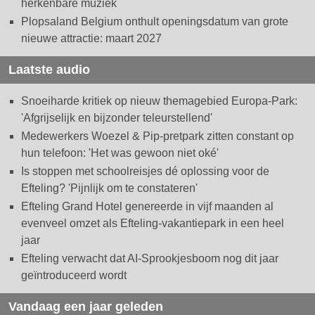
herkenbare muziek
Plopsaland Belgium onthult openingsdatum van grote
nieuwe attractie: maart 2027
Laatste audio
Snoeiharde kritiek op nieuw themagebied Europa-Park:
'Afgrijselijk en bijzonder teleurstellend'
Medewerkers Woezel & Pip-pretpark zitten constant op
hun telefoon: 'Het was gewoon niet oké'
Is stoppen met schoolreisjes dé oplossing voor de
Efteling? 'Pijnlijk om te constateren'
Efteling Grand Hotel genereerde in vijf maanden al
evenveel omzet als Efteling-vakantiepark in een heel
jaar
Efteling verwacht dat AI-Sprookjesboom nog dit jaar
geïntroduceerd wordt
Vandaag een jaar geleden