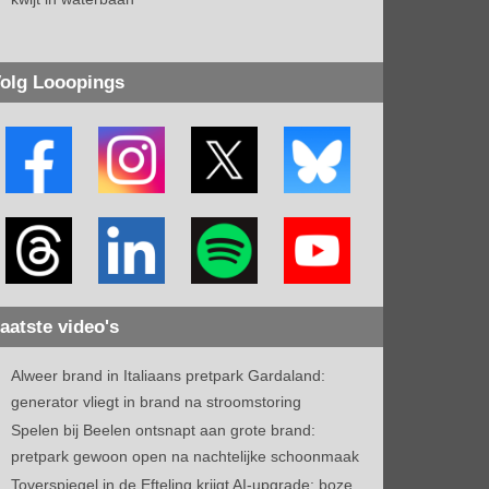
olg Looopings
aatste video's
Alweer brand in Italiaans pretpark Gardaland:
generator vliegt in brand na stroomstoring
Spelen bij Beelen ontsnapt aan grote brand:
pretpark gewoon open na nachtelijke schoonmaak
Toverspiegel in de Efteling krijgt AI-upgrade: boze