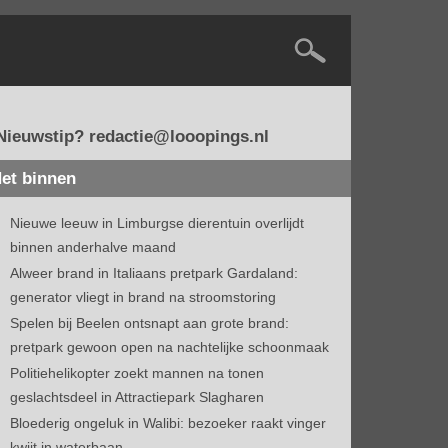
Nieuwstip? redactie@looopings.nl
et binnen
Nieuwe leeuw in Limburgse dierentuin overlijdt
binnen anderhalve maand
Alweer brand in Italiaans pretpark Gardaland:
generator vliegt in brand na stroomstoring
Spelen bij Beelen ontsnapt aan grote brand:
pretpark gewoon open na nachtelijke schoonmaak
Politiehelikopter zoekt mannen na tonen
geslachtsdeel in Attractiepark Slagharen
Bloederig ongeluk in Walibi: bezoeker raakt vinger
kwijt in waterbaan