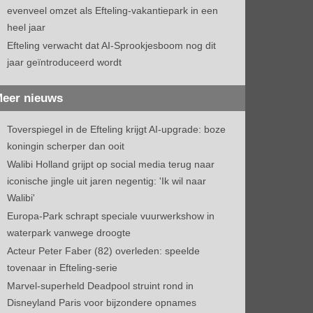
evenveel omzet als Efteling-vakantiepark in een
heel jaar
Efteling verwacht dat AI-Sprookjesboom nog dit
jaar geïntroduceerd wordt
eer nieuws
Toverspiegel in de Efteling krijgt AI-upgrade: boze
koningin scherper dan ooit
Walibi Holland grijpt op social media terug naar
iconische jingle uit jaren negentig: 'Ik wil naar
Walibi'
Europa-Park schrapt speciale vuurwerkshow in
waterpark vanwege droogte
Acteur Peter Faber (82) overleden: speelde
tovenaar in Efteling-serie
Marvel-superheld Deadpool struint rond in
Disneyland Paris voor bijzondere opnames