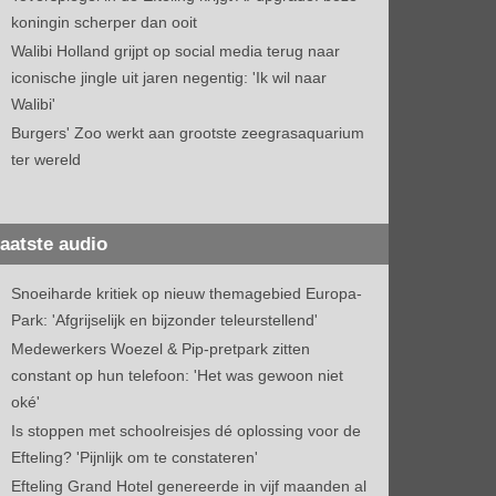
koningin scherper dan ooit
Walibi Holland grijpt op social media terug naar
iconische jingle uit jaren negentig: 'Ik wil naar
Walibi'
Burgers' Zoo werkt aan grootste zeegrasaquarium
ter wereld
aatste audio
Snoeiharde kritiek op nieuw themagebied Europa-
Park: 'Afgrijselijk en bijzonder teleurstellend'
Medewerkers Woezel & Pip-pretpark zitten
constant op hun telefoon: 'Het was gewoon niet
oké'
Is stoppen met schoolreisjes dé oplossing voor de
Efteling? 'Pijnlijk om te constateren'
Efteling Grand Hotel genereerde in vijf maanden al