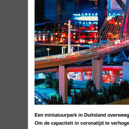
Een miniatuurpark in Duitsland overweegt
Om de capaciteit in coronatijd te verho