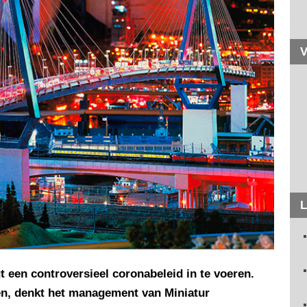
V
L
 een controversieel coronabeleid in te voeren.
gen, denkt het management van Miniatur