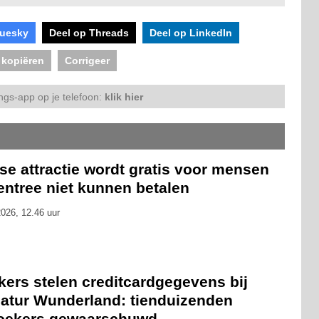
luesky
Deel op Threads
Deel op LinkedIn
 kopiëren
Corrigeer
ngs-app op je telefoon:
klik hier
se attractie wordt gratis voor mensen
entree niet kunnen betalen
026, 12.46 uur
kers stelen creditcardgegevens bij
iatur Wunderland: tienduizenden
oekers gewaarschuwd