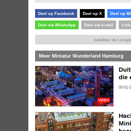
Deel op Facebook
Deel op X
Deel op B
Deel via WhatsApp
Deel via e-mail
Link
Installeer de Looopi
Meer Miniatur Wunderland Hamburg
Duit
die 
05-01-2
VIDEO
Hac
Min
bez