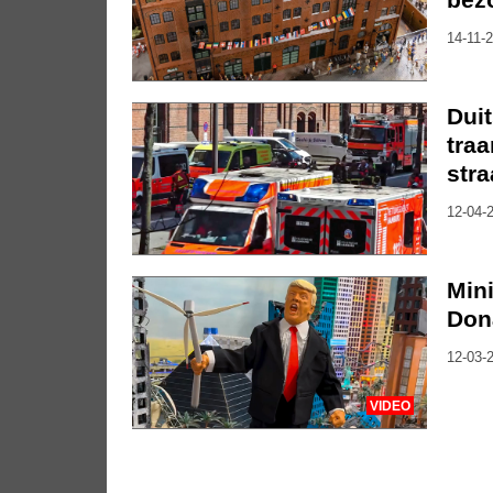
14-11-2
Dui
tra
stra
12-04-2
Mini
Don
12-03-2
VIDEO