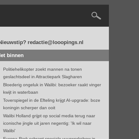
Nieuwstip? redactie@looopings.nl
et binnen
Politiehelikopter zoekt mannen na tonen
geslachtsdeel in Attractiepark Slagharen
Bloederig ongeluk in Walibi: bezoeker raakt vinger
kwijt in waterbaan
Toverspiegel in de Efteling krijgt AI-upgrade: boze
koningin scherper dan ooit
Walibi Holland grijpt op social media terug naar
iconische jingle uit jaren negentig: 'Ik wil naar
Walibi'
Europa-Park schrapt speciale vuurwerkshow in