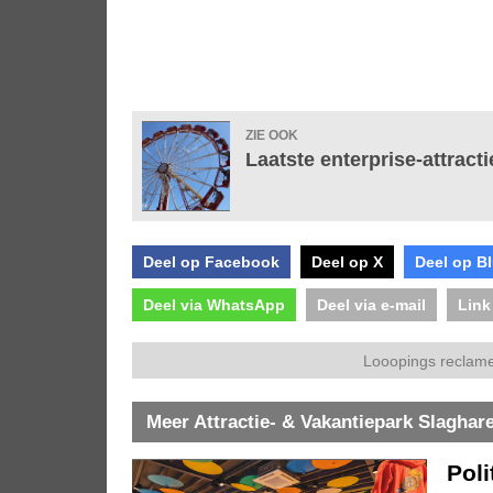
ZIE OOK
Laatste enterprise-attracti
Deel op Facebook
Deel op X
Deel op B
Deel via WhatsApp
Deel via e-mail
Link
Looopings reclame
Meer Attractie- & Vakantiepark Slaghar
Pol