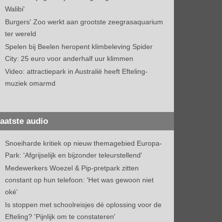
Walibi'
Burgers' Zoo werkt aan grootste zeegrasaquarium
ter wereld
Spelen bij Beelen heropent klimbeleving Spider
City: 25 euro voor anderhalf uur klimmen
Video: attractiepark in Australië heeft Efteling-
muziek omarmd
aatste audio
Snoeiharde kritiek op nieuw themagebied Europa-
Park: 'Afgrijselijk en bijzonder teleurstellend'
Medewerkers Woezel & Pip-pretpark zitten
constant op hun telefoon: 'Het was gewoon niet
oké'
Is stoppen met schoolreisjes dé oplossing voor de
Efteling? 'Pijnlijk om te constateren'