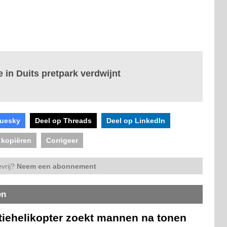
e in Duits pretpark verdwijnt
luesky
Deel op Threads
Deel op LinkedIn
 kopiëren
Corrigeer
vrij?
Neem een abonnement
en
itiehelikopter zoekt mannen na tonen