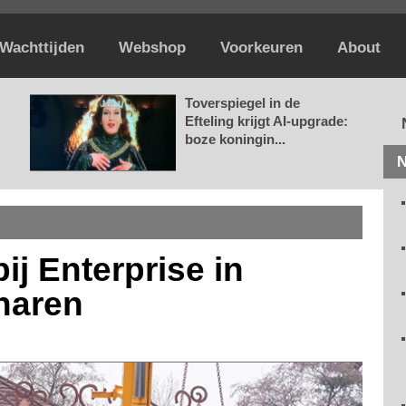
Wachttijden
Webshop
Voorkeuren
About
Toverspiegel in de
Efteling krijgt AI-upgrade:
boze koningin...
N
j Enterprise in
gharen