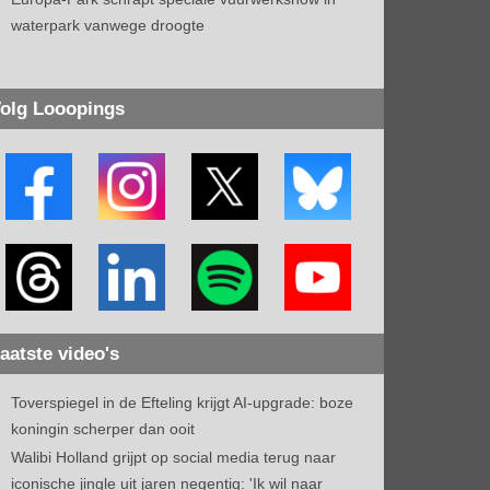
waterpark vanwege droogte
olg Looopings
aatste video's
Toverspiegel in de Efteling krijgt AI-upgrade: boze
koningin scherper dan ooit
Walibi Holland grijpt op social media terug naar
iconische jingle uit jaren negentig: 'Ik wil naar