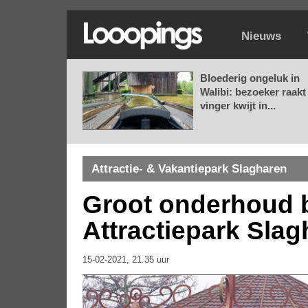
Nieuws
Bloederig ongeluk in
Walibi: bezoeker raakt
vinger kwijt in...
Attractie- & Vakantiepark Slagharen
Groot onderhoud bi
Attractiepark Sla
15-02-2021, 21.35 uur