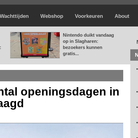
Wachttijden
Webshop
Voorkeuren
About
Nintendo duikt vandaag
op in Slagharen:
:
bezoekers kunnen
gratis...
N
antal openingsdagen in
laagd