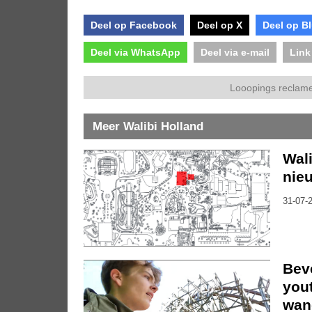
Deel op Facebook
Deel op X
Deel op B
Deel via WhatsApp
Deel via e-mail
Link
Looopings reclame
Meer Walibi Holland
Wal
nieu
31-07-2
Bev
you
wan