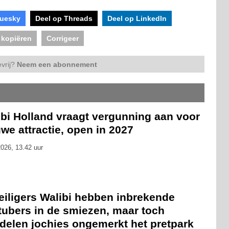
luesky
Deel op Threads
Deel op LinkedIn
 kopiëren
Corrigeer
vrij?
Neem een abonnement
ibi Holland vraagt vergunning aan voor
we attractie, open in 2027
026, 13.42 uur
eiligers Walibi hebben inbrekende
tubers in de smiezen, maar toch
delen jochies ongemerkt het pretpark