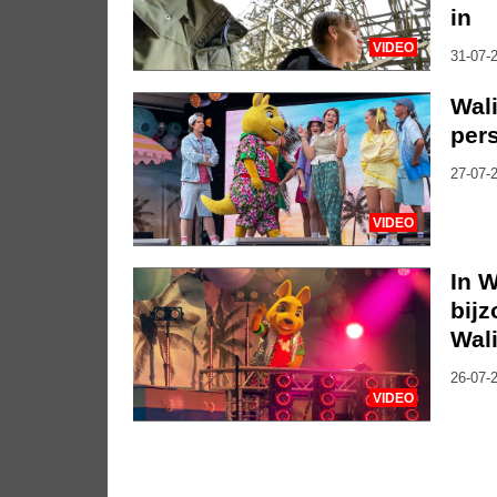
in
VIDEO
31-07-2
Wali
per
27-07-2
VIDEO
In W
bij
Wali
26-07-2
VIDEO