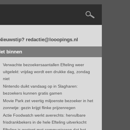
Nieuwstip? redactie@looopings.nl
et binnen
Verwachte bezoekersaantallen Efteling weer
uitgelekt: vrijdag wordt een drukke dag, zondag
niet
Nintendo duikt vandaag op in Slagharen:
bezoekers kunnen gratis gamen
Movie Park zet veertig miljoenste bezoeker in het
zonnetje: gezin krijgt flinke prijzenregen
Actie Foodwatch werkt averechts: hervulbare
frisdrankbekers in de hele Efteling uitverkocht
Efteling is gestopt met communiceren dat het