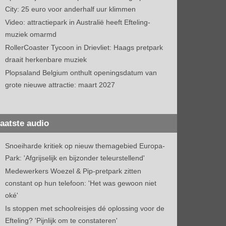
City: 25 euro voor anderhalf uur klimmen
Video: attractiepark in Australië heeft Efteling-
muziek omarmd
RollerCoaster Tycoon in Drievliet: Haags pretpark
draait herkenbare muziek
Plopsaland Belgium onthult openingsdatum van
grote nieuwe attractie: maart 2027
aatste audio
Snoeiharde kritiek op nieuw themagebied Europa-
Park: 'Afgrijselijk en bijzonder teleurstellend'
Medewerkers Woezel & Pip-pretpark zitten
constant op hun telefoon: 'Het was gewoon niet
oké'
Is stoppen met schoolreisjes dé oplossing voor de
Efteling? 'Pijnlijk om te constateren'