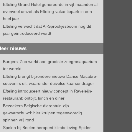
Efteling Grand Hotel genereerde in vijf maanden al
evenveel omzet als Efteling-vakantiepark in een
heel jaar
Efteling verwacht dat AI-Sprookjesboom nog dit
jaar geïntroduceerd wordt
eer nieuws
Burgers' Zoo werkt aan grootste zeegrasaquarium
ter wereld
Efteling brengt bijzondere nieuwe Danse Macabre-
souvenirs uit, waaronder duivelse kaarsendrager
Efteling introduceert nieuw concept in Raveleijn-
restaurant: ontbijt, lunch en diner
Bezoekers Belgische dierentuin zijn
gewaarschuwd: hier kruipen tegenwoordig
spinnen vrij rond
Spelen bij Beelen heropent klimbeleving Spider