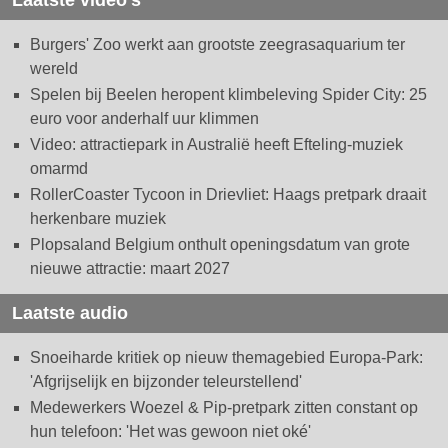
Laatste video's
Burgers' Zoo werkt aan grootste zeegrasaquarium ter
wereld
Spelen bij Beelen heropent klimbeleving Spider City: 25
euro voor anderhalf uur klimmen
Video: attractiepark in Australië heeft Efteling-muziek
omarmd
RollerCoaster Tycoon in Drievliet: Haags pretpark draait
herkenbare muziek
Plopsaland Belgium onthult openingsdatum van grote
nieuwe attractie: maart 2027
Laatste audio
Snoeiharde kritiek op nieuw themagebied Europa-Park:
'Afgrijselijk en bijzonder teleurstellend'
Medewerkers Woezel & Pip-pretpark zitten constant op
hun telefoon: 'Het was gewoon niet oké'