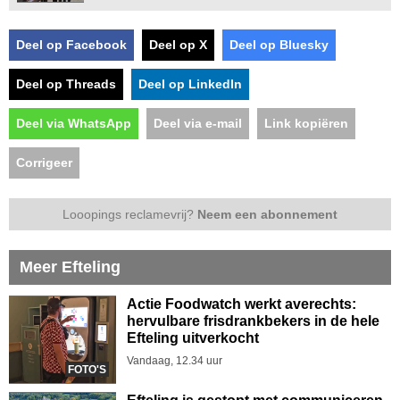
Deel op Facebook
Deel op X
Deel op Bluesky
Deel op Threads
Deel op LinkedIn
Deel via WhatsApp
Deel via e-mail
Link kopiëren
Corrigeer
Looopings reclamevrij?
Neem een abonnement
Meer Efteling
Actie Foodwatch werkt averechts:
hervulbare frisdrankbekers in de hele
Efteling uitverkocht
Vandaag, 12.34 uur
FOTO'S