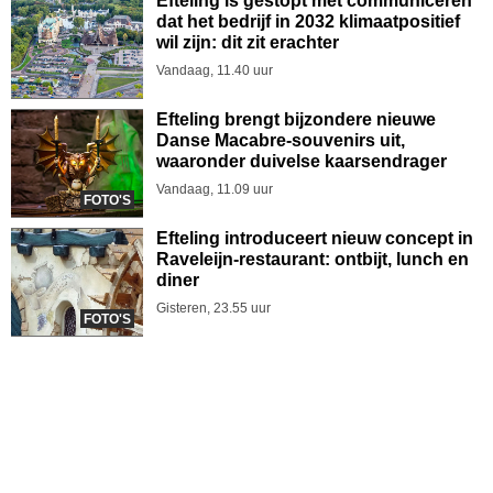
Efteling is gestopt met communiceren
dat het bedrijf in 2032 klimaatpositief
wil zijn: dit zit erachter
Vandaag, 11.40 uur
Efteling brengt bijzondere nieuwe
Danse Macabre-souvenirs uit,
waaronder duivelse kaarsendrager
Vandaag, 11.09 uur
FOTO'S
Efteling introduceert nieuw concept in
Raveleijn-restaurant: ontbijt, lunch en
diner
Gisteren, 23.55 uur
FOTO'S