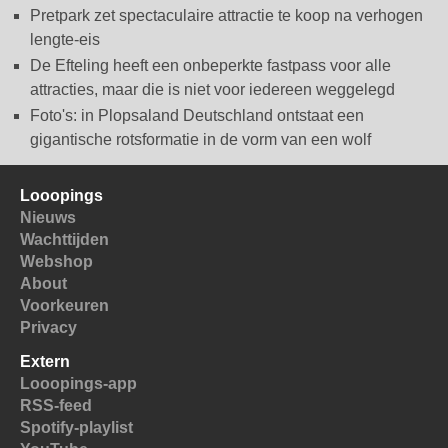
Pretpark zet spectaculaire attractie te koop na verhogen
lengte-eis
De Efteling heeft een onbeperkte fastpass voor alle
attracties, maar die is niet voor iedereen weggelegd
Foto's: in Plopsaland Deutschland ontstaat een
gigantische rotsformatie in de vorm van een wolf
Looopings
Nieuws
Wachttijden
Webshop
About
Voorkeuren
Privacy
Extern
Looopings-app
RSS-feed
Spotify-playlist