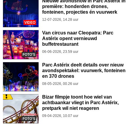
Nieuwe avondshow in Parc Astérix in
première: honderden drones,
fonteinen, projecties én vuurwerk
12-07-2026, 14.28 uur
VIDEO
Van circus naar Cleopatra: Parc
Astérix opent vernieuwd
buffetrestaurant
06-06-2026, 23.59 uur
FOTO'S
Parc Astérix deelt details over nieuw
avondspektakel: vuurwerk, fonteinen
en 370 drones
08-05-2026, 00.26 uur
Bizar filmpje toont hoe wiel van
achtbaankar vliegt in Parc Astérix,
pretpark wil niet reageren
09-04-2026, 10.07 uur
FOTO'S