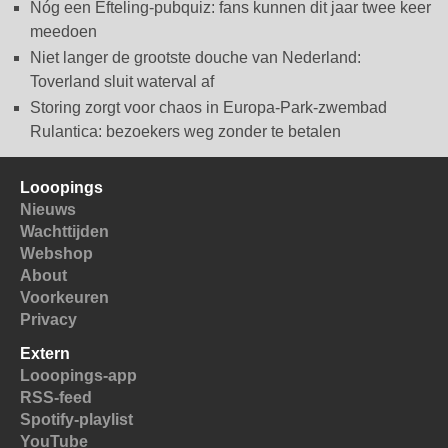
Nóg een Efteling-pubquiz: fans kunnen dit jaar twee keer
meedoen
Niet langer de grootste douche van Nederland:
Toverland sluit waterval af
Storing zorgt voor chaos in Europa-Park-zwembad
Rulantica: bezoekers weg zonder te betalen
Looopings
Nieuws
Wachttijden
Webshop
About
Voorkeuren
Privacy
Extern
Looopings-app
RSS-feed
Spotify-playlist
YouTube