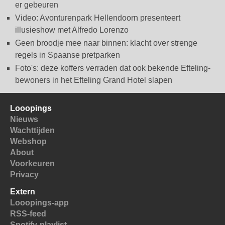
er gebeuren
Video: Avonturenpark Hellendoorn presenteert
illusieshow met Alfredo Lorenzo
Geen broodje mee naar binnen: klacht over strenge
regels in Spaanse pretparken
Foto's: deze koffers verraden dat ook bekende Efteling-
bewoners in het Efteling Grand Hotel slapen
Looopings
Nieuws
Wachttijden
Webshop
About
Voorkeuren
Privacy
Extern
Looopings-app
RSS-feed
Spotify-playlist