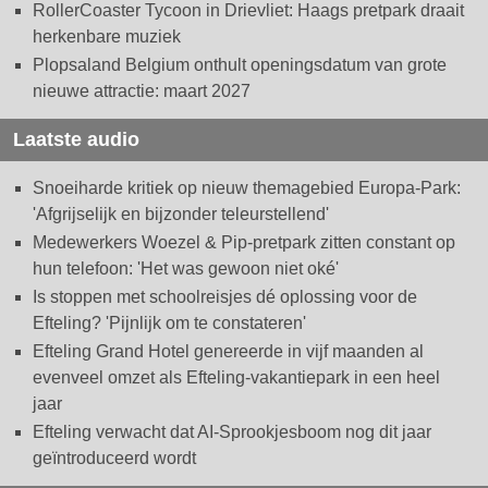
RollerCoaster Tycoon in Drievliet: Haags pretpark draait
herkenbare muziek
Plopsaland Belgium onthult openingsdatum van grote
nieuwe attractie: maart 2027
Laatste audio
Snoeiharde kritiek op nieuw themagebied Europa-Park:
'Afgrijselijk en bijzonder teleurstellend'
Medewerkers Woezel & Pip-pretpark zitten constant op
hun telefoon: 'Het was gewoon niet oké'
Is stoppen met schoolreisjes dé oplossing voor de
Efteling? 'Pijnlijk om te constateren'
Efteling Grand Hotel genereerde in vijf maanden al
evenveel omzet als Efteling-vakantiepark in een heel
jaar
Efteling verwacht dat AI-Sprookjesboom nog dit jaar
geïntroduceerd wordt