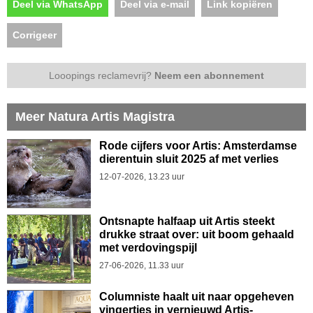
Deel via WhatsApp
Deel via e-mail
Link kopiëren
Corrigeer
Looopings reclamevrij?
Neem een abonnement
Meer Natura Artis Magistra
Rode cijfers voor Artis: Amsterdamse
dierentuin sluit 2025 af met verlies
12-07-2026, 13.23 uur
Ontsnapte halfaap uit Artis steekt
drukke straat over: uit boom gehaald
met verdovingspijl
27-06-2026, 11.33 uur
Columniste haalt uit naar opgeheven
vingertjes in vernieuwd Artis-