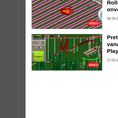
Rol
onv
06-04-2
VIDEO
Pre
van
Pla
27-03-2
VIDEO