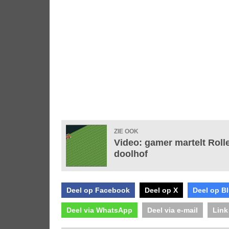
ZIE OOK
Video: gamer martelt Rol
doolhof
Deel op Facebook
Deel op X
Deel op B
Deel via WhatsApp
Deel via e-mail
Link