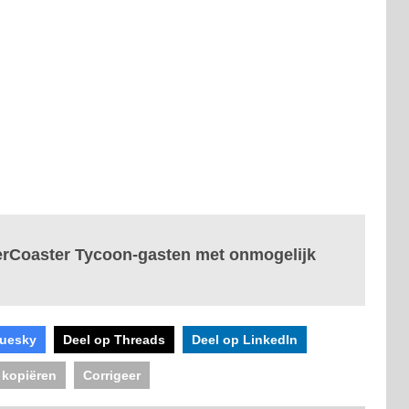
lerCoaster Tycoon-gasten met onmogelijk
luesky
Deel op Threads
Deel op LinkedIn
 kopiëren
Corrigeer