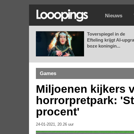
Nieuws
Toverspiegel in de
Efteling krijgt AI-upgr
boze koningin...
Games
Miljoenen kijkers 
horrorpretpark: 'S
procent'
24-01-2021, 20.26 uur