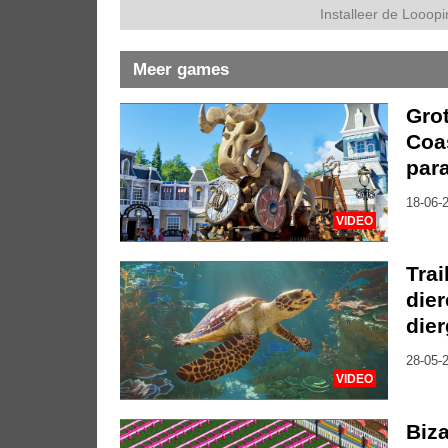
Installeer de Looopi
Meer games
Gro
Coas
par
18-06-2
VIDEO
Trai
die
die
28-05-2
VIDEO
Biz