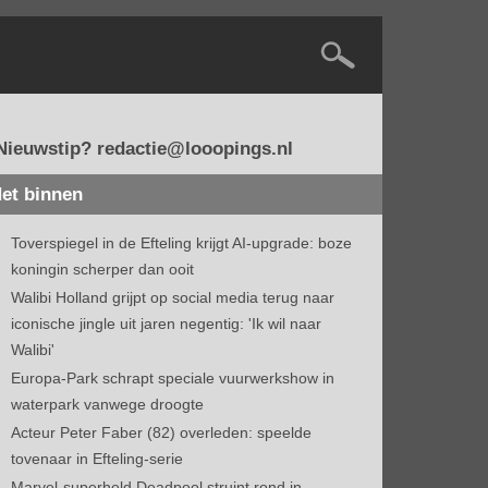
Nieuwstip? redactie@looopings.nl
et binnen
Toverspiegel in de Efteling krijgt AI-upgrade: boze
koningin scherper dan ooit
Walibi Holland grijpt op social media terug naar
iconische jingle uit jaren negentig: 'Ik wil naar
Walibi'
Europa-Park schrapt speciale vuurwerkshow in
waterpark vanwege droogte
Acteur Peter Faber (82) overleden: speelde
tovenaar in Efteling-serie
Marvel-superheld Deadpool struint rond in