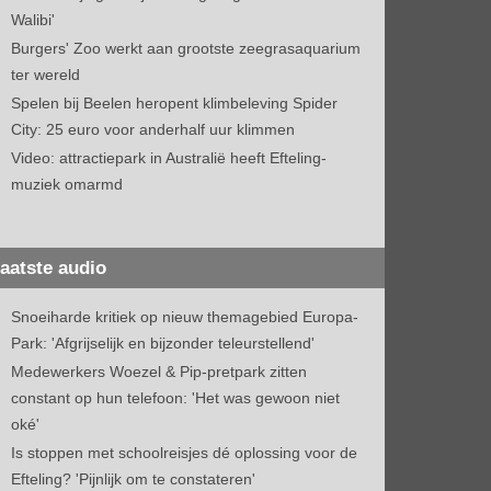
Walibi'
Burgers' Zoo werkt aan grootste zeegrasaquarium
ter wereld
Spelen bij Beelen heropent klimbeleving Spider
City: 25 euro voor anderhalf uur klimmen
Video: attractiepark in Australië heeft Efteling-
muziek omarmd
aatste audio
Snoeiharde kritiek op nieuw themagebied Europa-
Park: 'Afgrijselijk en bijzonder teleurstellend'
Medewerkers Woezel & Pip-pretpark zitten
constant op hun telefoon: 'Het was gewoon niet
oké'
Is stoppen met schoolreisjes dé oplossing voor de
Efteling? 'Pijnlijk om te constateren'