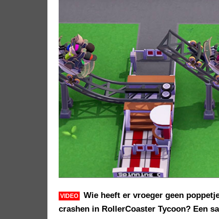
Wie heeft er vroeger geen poppetje
VIDEO
crashen in RollerCoaster Tycoon? Een sad