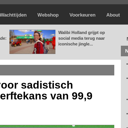
Wachttijden
Webshop
Voorkeuren
About
Walibi Holland grijpt op
ade:
social media terug naar
iconische jingle...
N
voor sadistisch
terftekans van 99,9