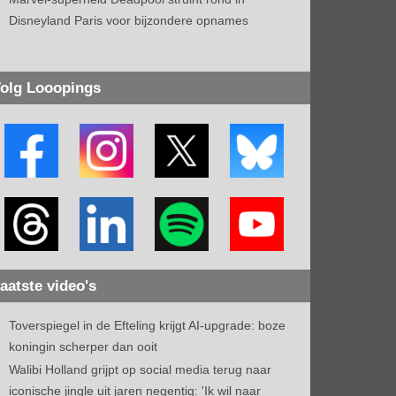
Disneyland Paris voor bijzondere opnames
olg Looopings
aatste video's
Toverspiegel in de Efteling krijgt AI-upgrade: boze
koningin scherper dan ooit
Walibi Holland grijpt op social media terug naar
iconische jingle uit jaren negentig: 'Ik wil naar