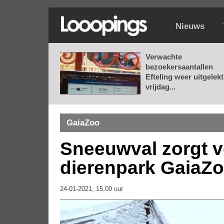
Nieuws
Verwachte
bezoekersaantallen
Efteling weer uitgelekt
vrijdag...
GaiaZoo
Sneeuwval zorgt v
dierenpark GaiaZo
24-01-2021, 15.00 uur