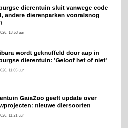
burgse dierentuin sluit vanwege code
d, andere dierenparken vooralsnog
n
026, 18.53 uur
ibara wordt geknuffeld door aap in
urgse dierentuin: 'Geloof het of niet'
026, 11.05 uur
rentuin GaiaZoo geeft update over
wprojecten: nieuwe diersoorten
026, 11.21 uur