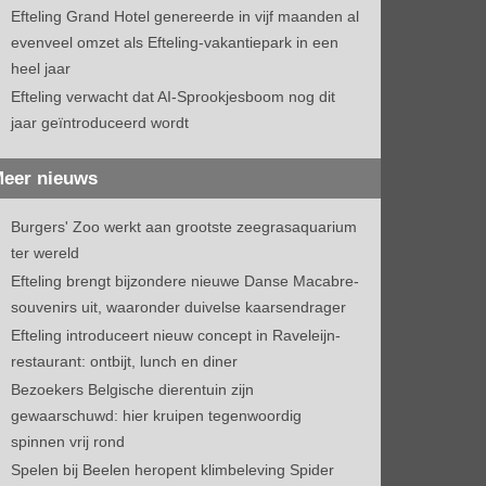
Efteling Grand Hotel genereerde in vijf maanden al
evenveel omzet als Efteling-vakantiepark in een
heel jaar
Efteling verwacht dat AI-Sprookjesboom nog dit
jaar geïntroduceerd wordt
eer nieuws
Burgers' Zoo werkt aan grootste zeegrasaquarium
ter wereld
Efteling brengt bijzondere nieuwe Danse Macabre-
souvenirs uit, waaronder duivelse kaarsendrager
Efteling introduceert nieuw concept in Raveleijn-
restaurant: ontbijt, lunch en diner
Bezoekers Belgische dierentuin zijn
gewaarschuwd: hier kruipen tegenwoordig
spinnen vrij rond
Spelen bij Beelen heropent klimbeleving Spider