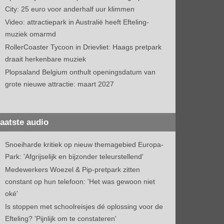
City: 25 euro voor anderhalf uur klimmen
Video: attractiepark in Australië heeft Efteling-
muziek omarmd
RollerCoaster Tycoon in Drievliet: Haags pretpark
draait herkenbare muziek
Plopsaland Belgium onthult openingsdatum van
grote nieuwe attractie: maart 2027
aatste audio
Snoeiharde kritiek op nieuw themagebied Europa-
Park: 'Afgrijselijk en bijzonder teleurstellend'
Medewerkers Woezel & Pip-pretpark zitten
constant op hun telefoon: 'Het was gewoon niet
oké'
Is stoppen met schoolreisjes dé oplossing voor de
Efteling? 'Pijnlijk om te constateren'