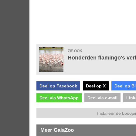
ZIE OOK
Honderden flamingo's verk
Deel op Facebook
Deel op X
Deel op B
Deel via WhatsApp
Deel via e-mail
Link
Installeer de Looopi
Meer GaiaZoo