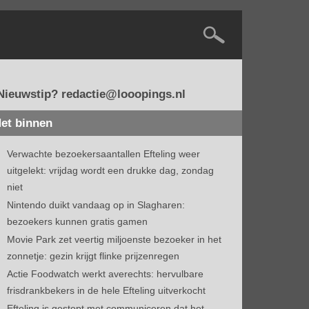
Nieuwstip? redactie@looopings.nl
et binnen
Verwachte bezoekersaantallen Efteling weer
uitgelekt: vrijdag wordt een drukke dag, zondag
niet
Nintendo duikt vandaag op in Slagharen:
bezoekers kunnen gratis gamen
Movie Park zet veertig miljoenste bezoeker in het
zonnetje: gezin krijgt flinke prijzenregen
Actie Foodwatch werkt averechts: hervulbare
frisdrankbekers in de hele Efteling uitverkocht
Efteling is gestopt met communiceren dat het