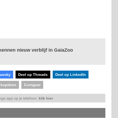
ennen nieuw verblijf in GaiaZoo
luesky
Deel op Threads
Deel op LinkedIn
 kopiëren
Corrigeer
ngs-app op je telefoon:
klik hier