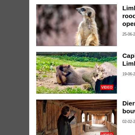
Lim
roo
ope
25-06-2
Cap
Limb
19-06-2
VIDEO
Die
bou
02-02-2