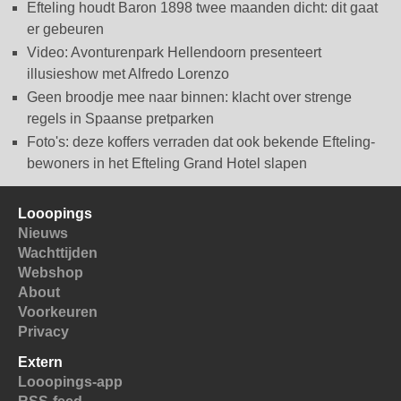
Efteling houdt Baron 1898 twee maanden dicht: dit gaat
er gebeuren
Video: Avonturenpark Hellendoorn presenteert
illusieshow met Alfredo Lorenzo
Geen broodje mee naar binnen: klacht over strenge
regels in Spaanse pretparken
Foto's: deze koffers verraden dat ook bekende Efteling-
bewoners in het Efteling Grand Hotel slapen
Looopings
Nieuws
Wachttijden
Webshop
About
Voorkeuren
Privacy
Extern
Looopings-app