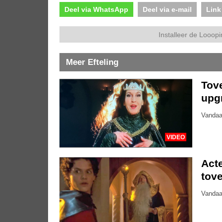
Deel via WhatsApp
Deel via e-mail
Link
Installeer de Looopi
Meer Efteling
Tove
upg
Vandaa
VIDEO
Acte
tove
Vandaa