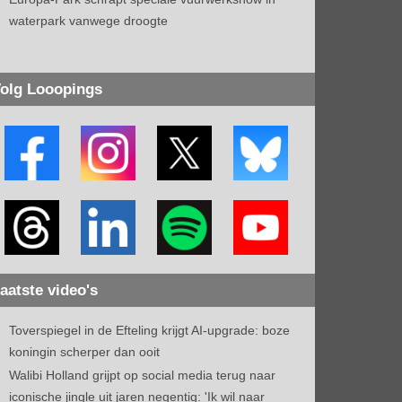
waterpark vanwege droogte
olg Looopings
aatste video's
Toverspiegel in de Efteling krijgt AI-upgrade: boze
koningin scherper dan ooit
Walibi Holland grijpt op social media terug naar
iconische jingle uit jaren negentig: 'Ik wil naar