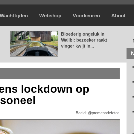
Wachttijden
Webshop
Voorkeuren
About
Bloederig ongeluk in
Walibi: bezoeker raakt
vinger kwijt in...
N
jdens lockdown op
rsoneel
Beeld: @promenadefotos