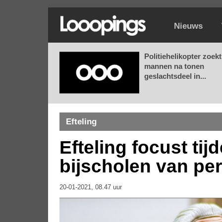
Nieuws
Politiehelikopter zoekt
mannen na tonen
geslachtsdeel in...
Efteling
Efteling focust ti
bijscholen van pe
20-01-2021, 08.47 uur