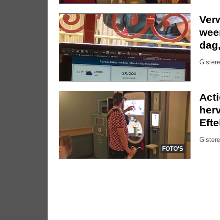
Ver
weer
dag
Gistere
Act
herv
Efte
Gistere
FOTO'S