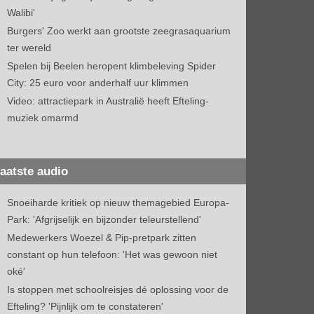
Walibi'
Burgers' Zoo werkt aan grootste zeegrasaquarium
ter wereld
Spelen bij Beelen heropent klimbeleving Spider
City: 25 euro voor anderhalf uur klimmen
Video: attractiepark in Australië heeft Efteling-
muziek omarmd
aatste audio
Snoeiharde kritiek op nieuw themagebied Europa-
Park: 'Afgrijselijk en bijzonder teleurstellend'
Medewerkers Woezel & Pip-pretpark zitten
constant op hun telefoon: 'Het was gewoon niet
oké'
Is stoppen met schoolreisjes dé oplossing voor de
Efteling? 'Pijnlijk om te constateren'