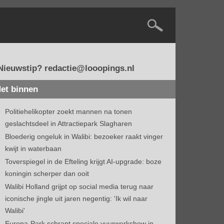
Nieuwstip? redactie@looopings.nl
et binnen
Politiehelikopter zoekt mannen na tonen
geslachtsdeel in Attractiepark Slagharen
Bloederig ongeluk in Walibi: bezoeker raakt vinger
kwijt in waterbaan
Toverspiegel in de Efteling krijgt AI-upgrade: boze
koningin scherper dan ooit
Walibi Holland grijpt op social media terug naar
iconische jingle uit jaren negentig: 'Ik wil naar
Walibi'
Europa-Park schrapt speciale vuurwerkshow in