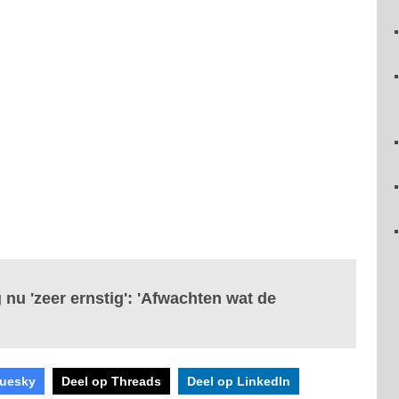
g nu 'zeer ernstig': 'Afwachten wat de
luesky
Deel op Threads
Deel op LinkedIn