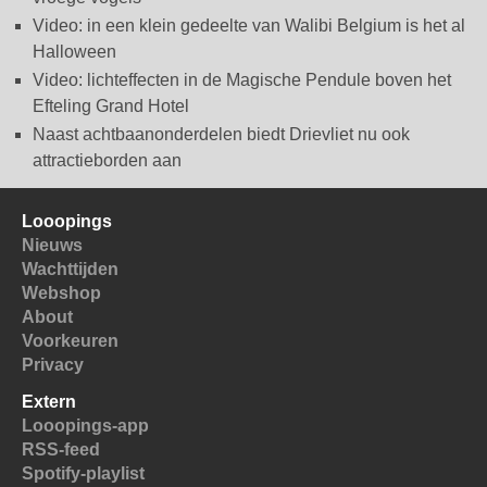
Video: in een klein gedeelte van Walibi Belgium is het al
Halloween
Video: lichteffecten in de Magische Pendule boven het
Efteling Grand Hotel
Naast achtbaanonderdelen biedt Drievliet nu ook
attractieborden aan
Looopings
Nieuws
Wachttijden
Webshop
About
Voorkeuren
Privacy
Extern
Looopings-app
RSS-feed
Spotify-playlist