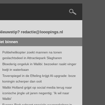
Nieuwstip? redactie@looopings.nl
et binnen
Politiehelikopter zoekt mannen na tonen
geslachtsdeel in Attractiepark Slagharen
Bloederig ongeluk in Walibi: bezoeker raakt vinger
kwijt in waterbaan
Toverspiegel in de Efteling krijgt AI-upgrade: boze
koningin scherper dan ooit
Walibi Holland grijpt op social media terug naar
iconische jingle uit jaren negentig: 'Ik wil naar
Walibi'
Europa-Park schrapt speciale vuurwerkshow in