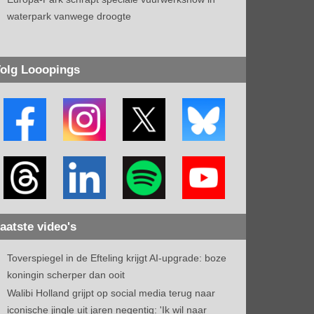
waterpark vanwege droogte
olg Looopings
aatste video's
Toverspiegel in de Efteling krijgt AI-upgrade: boze
koningin scherper dan ooit
Walibi Holland grijpt op social media terug naar
iconische jingle uit jaren negentig: 'Ik wil naar