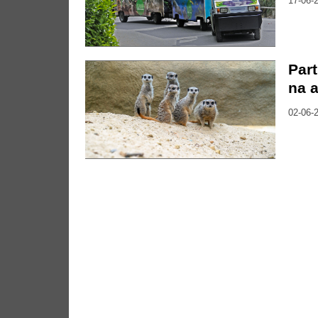
17-06-2
Part
na a
02-06-2