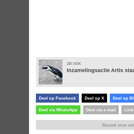
ZIE OOK
Inzamelingsactie Artis sta
Deel op Facebook
Deel op X
Deel op B
Deel via WhatsApp
Deel via e-mail
Link
Bezoek onze we