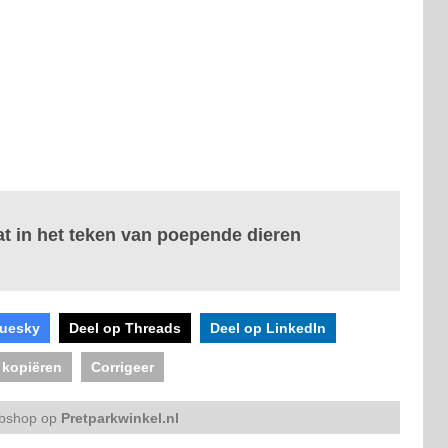
at in het teken van poepende dieren
luesky
Deel op Threads
Deel op LinkedIn
 kopiëren
Corrigeer
bshop op
Pretparkwinkel.nl