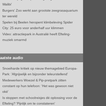
Walibi'
Burgers' Zoo werkt aan grootste zeegrasaquarium
ter wereld
Spelen bij Beelen heropent klimbeleving Spider
City: 25 euro voor anderhalf uur klimmen
Video: attractiepark in Australië heeft Efteling-
muziek omarmd
aatste audio
Snoeiharde kritiek op nieuw themagebied Europa-
Park: 'Afgrijselijk en bijzonder teleurstellend'
Medewerkers Woezel & Pip-pretpark zitten
constant op hun telefoon: 'Het was gewoon niet
oké'
Is stoppen met schoolreisjes dé oplossing voor de
Efteling? 'Pijnlijk om te constateren'