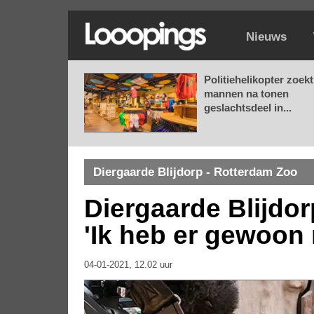
Nieuws
Politiehelikopter zoekt
mannen na tonen
geslachtsdeel in...
Diergaarde Blijdorp - Rotterdam Zoo
Diergaarde Blijdorp
'Ik heb er gewoon 
04-01-2021, 12.02 uur