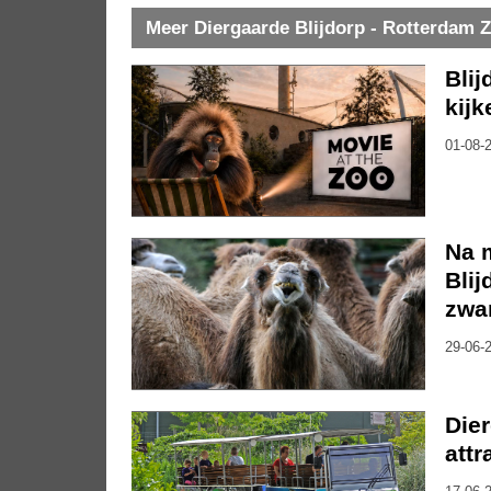
Meer Diergaarde Blijdorp - Rotterdam 
Blij
kijk
01-08-2
Na m
Blij
zwar
29-06-2
Dier
attr