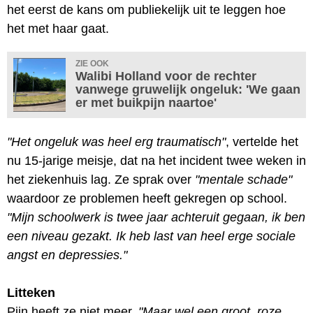
het eerst de kans om publiekelijk uit te leggen hoe
het met haar gaat.
ZIE OOK
Walibi Holland voor de rechter
vanwege gruwelijk ongeluk: 'We gaan
er met buikpijn naartoe'
"Het ongeluk was heel erg traumatisch"
, vertelde het
nu 15-jarige meisje, dat na het incident twee weken in
het ziekenhuis lag. Ze sprak over
"mentale schade"
waardoor ze problemen heeft gekregen op school.
"Mijn schoolwerk is twee jaar achteruit gegaan, ik ben
een niveau gezakt. Ik heb last van heel erge sociale
angst en depressies."
Litteken
Pijn heeft ze niet meer.
"Maar wel een groot, roze