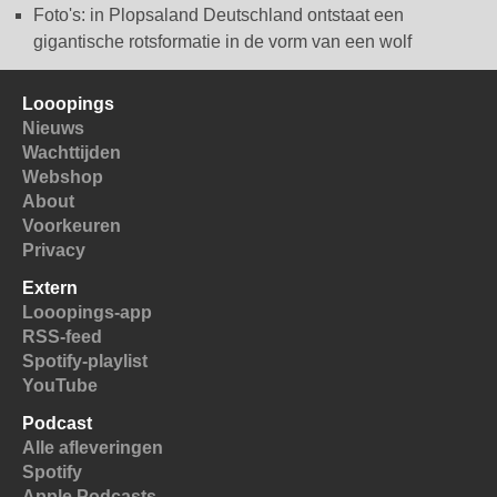
Foto's: in Plopsaland Deutschland ontstaat een
gigantische rotsformatie in de vorm van een wolf
Looopings
Nieuws
Wachttijden
Webshop
About
Voorkeuren
Privacy
Extern
Looopings-app
RSS-feed
Spotify-playlist
YouTube
Podcast
Alle afleveringen
Spotify
Apple Podcasts