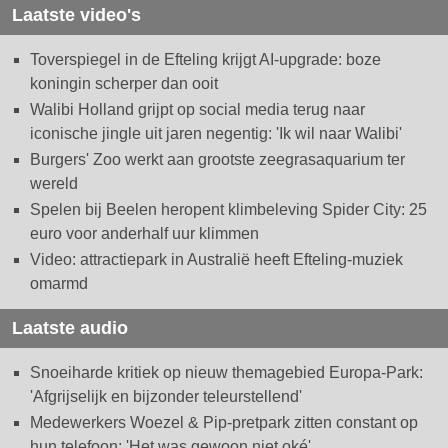
Laatste video's
Toverspiegel in de Efteling krijgt AI-upgrade: boze
koningin scherper dan ooit
Walibi Holland grijpt op social media terug naar
iconische jingle uit jaren negentig: 'Ik wil naar Walibi'
Burgers' Zoo werkt aan grootste zeegrasaquarium ter
wereld
Spelen bij Beelen heropent klimbeleving Spider City: 25
euro voor anderhalf uur klimmen
Video: attractiepark in Australië heeft Efteling-muziek
omarmd
Laatste audio
Snoeiharde kritiek op nieuw themagebied Europa-Park:
'Afgrijselijk en bijzonder teleurstellend'
Medewerkers Woezel & Pip-pretpark zitten constant op
hun telefoon: 'Het was gewoon niet oké'