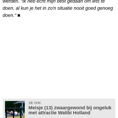
werden.
"Ik heb echt mijn best gedaan om iets te
doen, al kun je het in zo'n situatie nooit goed genoeg
doen."
■
ZIE OOK
Meisje (13) zwaargewond bij ongeluk
met attractie Walibi Holland