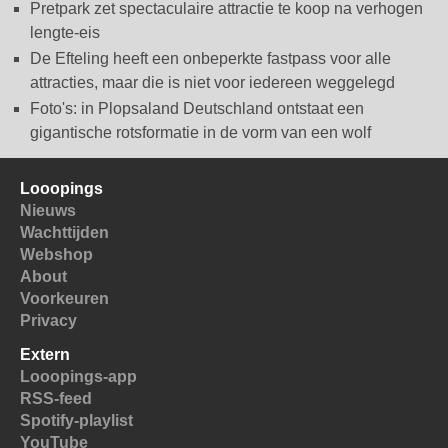
Pretpark zet spectaculaire attractie te koop na verhogen
lengte-eis
De Efteling heeft een onbeperkte fastpass voor alle
attracties, maar die is niet voor iedereen weggelegd
Foto's: in Plopsaland Deutschland ontstaat een
gigantische rotsformatie in de vorm van een wolf
Looopings
Nieuws
Wachttijden
Webshop
About
Voorkeuren
Privacy
Extern
Looopings-app
RSS-feed
Spotify-playlist
YouTube